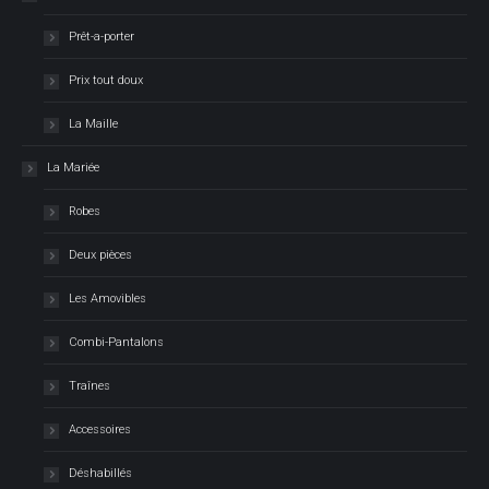
Prêt-a-porter
Prix tout doux
La Maille
La Mariée
Robes
Deux pièces
Les Amovibles
Combi-Pantalons
Traînes
Accessoires
Déshabillés