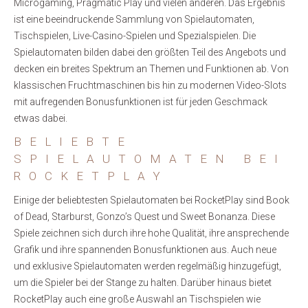
Microgaming, Pragmatic Play und vielen anderen. Das Ergebnis
ist eine beeindruckende Sammlung von Spielautomaten,
Tischspielen, Live-Casino-Spielen und Spezialspielen. Die
Spielautomaten bilden dabei den größten Teil des Angebots und
decken ein breites Spektrum an Themen und Funktionen ab. Von
klassischen Fruchtmaschinen bis hin zu modernen Video-Slots
mit aufregenden Bonusfunktionen ist für jeden Geschmack
etwas dabei.
BELIEBTE
SPIELAUTOMATEN BEI
ROCKETPLAY
Einige der beliebtesten Spielautomaten bei RocketPlay sind Book
of Dead, Starburst, Gonzo’s Quest und Sweet Bonanza. Diese
Spiele zeichnen sich durch ihre hohe Qualität, ihre ansprechende
Grafik und ihre spannenden Bonusfunktionen aus. Auch neue
und exklusive Spielautomaten werden regelmäßig hinzugefügt,
um die Spieler bei der Stange zu halten. Darüber hinaus bietet
RocketPlay auch eine große Auswahl an Tischspielen wie