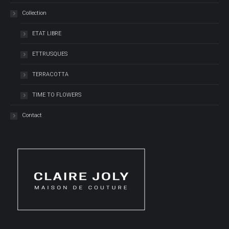
Collection
ETAT LIBRE
ETTRUSQUES
TERRACOTTA
TIME TO FLOWERS
Contact