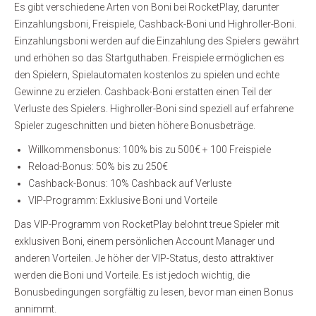
Es gibt verschiedene Arten von Boni bei RocketPlay, darunter
Einzahlungsboni, Freispiele, Cashback-Boni und Highroller-Boni.
Einzahlungsboni werden auf die Einzahlung des Spielers gewährt
und erhöhen so das Startguthaben. Freispiele ermöglichen es
den Spielern, Spielautomaten kostenlos zu spielen und echte
Gewinne zu erzielen. Cashback-Boni erstatten einen Teil der
Verluste des Spielers. Highroller-Boni sind speziell auf erfahrene
Spieler zugeschnitten und bieten höhere Bonusbeträge.
Willkommensbonus: 100% bis zu 500€ + 100 Freispiele
Reload-Bonus: 50% bis zu 250€
Cashback-Bonus: 10% Cashback auf Verluste
VIP-Programm: Exklusive Boni und Vorteile
Das VIP-Programm von RocketPlay belohnt treue Spieler mit
exklusiven Boni, einem persönlichen Account Manager und
anderen Vorteilen. Je höher der VIP-Status, desto attraktiver
werden die Boni und Vorteile. Es ist jedoch wichtig, die
Bonusbedingungen sorgfältig zu lesen, bevor man einen Bonus
annimmt.