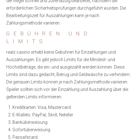
der Regel schnell und zuverlässig bearbeitet, nachdem die
erforderlichen Sicherheitsprüfungen durchgeführt wurden. Die
Bearbeitungszeit für Auszahlungen kann je nach
Zahlungsmethode variieren.
GEBÜHREN UND
LIMITS
realz casino erhebt keine Gebühren für Einzahlungen und
Auszahlungen. Es gibt jedoch Limits für die Mindest- und
Höchstbeträge, die ein- und ausgezahlt werden können. Diese
Limits sind dazu gedacht, Betrug und Geldwäsche zu verhindern.
Die genauen Limits können je nach Zahlungsmethode variieren.
Spieler sollten sich vor der Einzahlung und Auszahlung über die
geltenden Limits informieren.
Kreditkarten: Visa, Mastercard
E-Wallets: PayPal, Skrill, Neteller
Banküberweisung
Sofortüberweisung
Paysafecard