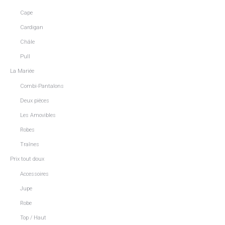
Cape
Cardigan
Châle
Pull
La Mariée
Combi-Pantalons
Deux pièces
Les Amovibles
Robes
Traînes
Prix tout doux
Accessoires
Jupe
Robe
Top / Haut