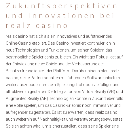
Zukunftsperspektiven
und Innovationen bei
realz casino
realz casino hat sich als ein innovatives und aufstrebendes
Online-Casino etabliert. Das Casino investiert kontinuierlich in
neue Technologien und Funktionen, um seinen Spielern das
bestmögliche Spielerlebnis zu bieten. Ein wichtiger Fokus liegt auf
der Entwicklung neuer Spiele und der Verbesserung der
Benutzerfreundlichkeit der Plattform. Darüber hinaus plant realz
casino, seine Partnerschaften mit führenden Softwareanbietern
weiter auszubauen, um sein Spieleangebot noch vielfältiger und
attraktiver zu gestalten. Die Integration von Virtual Reality (VR) und
Augmented Reality (AR) Technologien könnte in Zukunft ebenfalls
eine Rolle spielen, um das Casino-Erlebnis noch immersiver und
aufregender zu gestalten. Es ist zu erwarten, dass realz casino
auch weiterhin auf Nachhaltigkeit und verantwortungsbewusstes
Spielen achten wird, um sicherzustellen, dass seine Spieler eine