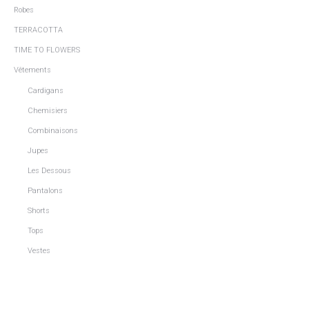
Robes
TERRACOTTA
TIME TO FLOWERS
Vêtements
Cardigans
Chemisiers
Combinaisons
Jupes
Les Dessous
Pantalons
Shorts
Tops
Vestes