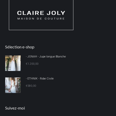
Sélection e-shop
- JONAH - Jupe longue Blanche
€
1.200,00
- ETHNIK - Robe Civile
€
580,00
Suivez-moi