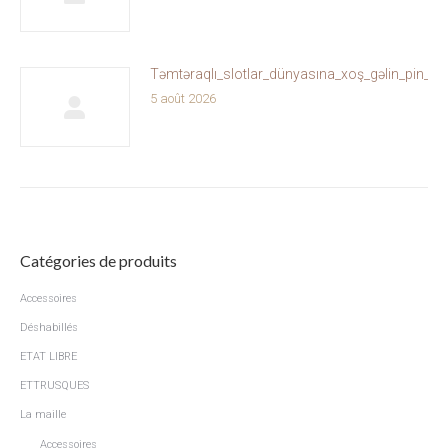
Təmtəraqlı_slotlar_dünyasına_xoş_gəlin_pin_u
5 août 2026
Catégories de produits
Accessoires
Déshabillés
ETAT LIBRE
ETTRUSQUES
La maille
Accessoires