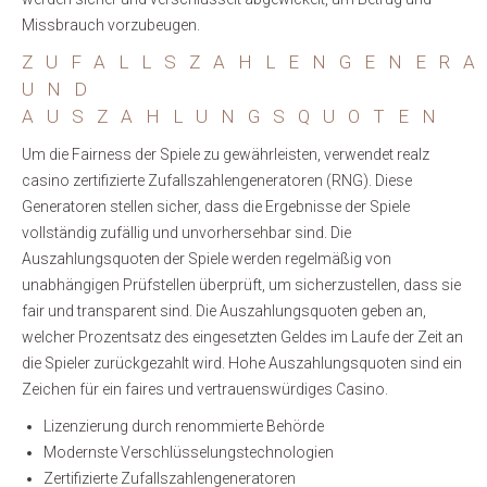
Missbrauch vorzubeugen.
ZUFALLSZAHLENGENER
UND
AUSZAHLUNGSQUOTEN
Um die Fairness der Spiele zu gewährleisten, verwendet realz
casino zertifizierte Zufallszahlengeneratoren (RNG). Diese
Generatoren stellen sicher, dass die Ergebnisse der Spiele
vollständig zufällig und unvorhersehbar sind. Die
Auszahlungsquoten der Spiele werden regelmäßig von
unabhängigen Prüfstellen überprüft, um sicherzustellen, dass sie
fair und transparent sind. Die Auszahlungsquoten geben an,
welcher Prozentsatz des eingesetzten Geldes im Laufe der Zeit an
die Spieler zurückgezahlt wird. Hohe Auszahlungsquoten sind ein
Zeichen für ein faires und vertrauenswürdiges Casino.
Lizenzierung durch renommierte Behörde
Modernste Verschlüsselungstechnologien
Zertifizierte Zufallszahlengeneratoren