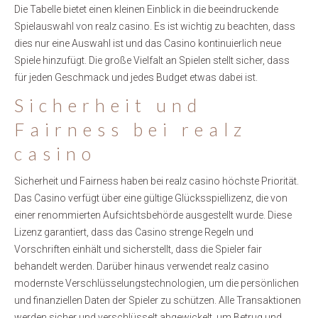
Die Tabelle bietet einen kleinen Einblick in die beeindruckende
Spielauswahl von realz casino. Es ist wichtig zu beachten, dass
dies nur eine Auswahl ist und das Casino kontinuierlich neue
Spiele hinzufügt. Die große Vielfalt an Spielen stellt sicher, dass
für jeden Geschmack und jedes Budget etwas dabei ist.
Sicherheit und
Fairness bei realz
casino
Sicherheit und Fairness haben bei realz casino höchste Priorität.
Das Casino verfügt über eine gültige Glücksspiellizenz, die von
einer renommierten Aufsichtsbehörde ausgestellt wurde. Diese
Lizenz garantiert, dass das Casino strenge Regeln und
Vorschriften einhält und sicherstellt, dass die Spieler fair
behandelt werden. Darüber hinaus verwendet realz casino
modernste Verschlüsselungstechnologien, um die persönlichen
und finanziellen Daten der Spieler zu schützen. Alle Transaktionen
werden sicher und verschlüsselt abgewickelt, um Betrug und