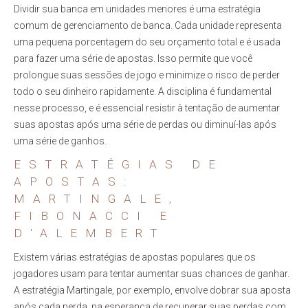
Dividir sua banca em unidades menores é uma estratégia
comum de gerenciamento de banca. Cada unidade representa
uma pequena porcentagem do seu orçamento total e é usada
para fazer uma série de apostas. Isso permite que você
prolongue suas sessões de jogo e minimize o risco de perder
todo o seu dinheiro rapidamente. A disciplina é fundamental
nesse processo, e é essencial resistir à tentação de aumentar
suas apostas após uma série de perdas ou diminuí-las após
uma série de ganhos.
ESTRATÉGIAS DE
APOSTAS:
MARTINGALE,
FIBONACCI E
D'ALEMBERT
Existem várias estratégias de apostas populares que os
jogadores usam para tentar aumentar suas chances de ganhar.
A estratégia Martingale, por exemplo, envolve dobrar sua aposta
após cada perda, na esperança de recuperar suas perdas com