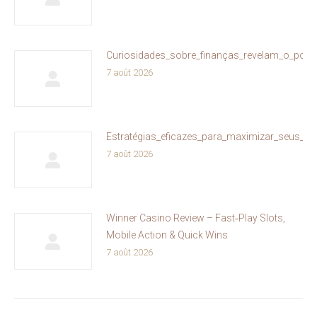
Curiosidades_sobre_finanças_revelam_o_pode
7 août 2026
Estratégias_eficazes_para_maximizar_seus_g
7 août 2026
Winner Casino Review – Fast‑Play Slots,
Mobile Action & Quick Wins
7 août 2026