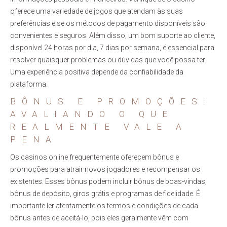
oferece uma variedade de jogos que atendam às suas
preferências e se os métodos de pagamento disponíveis são
convenientes e seguros. Além disso, um bom suporte ao cliente,
disponível 24 horas por dia, 7 dias por semana, é essencial para
resolver quaisquer problemas ou dúvidas que você possa ter.
Uma experiência positiva depende da confiabilidade da
plataforma.
BÔNUS E PROMOÇÕES:
AVALIANDO O QUE
REALMENTE VALE A
PENA
Os casinos online frequentemente oferecem bônus e
promoções para atrair novos jogadores e recompensar os
existentes. Esses bônus podem incluir bônus de boas-vindas,
bônus de depósito, giros grátis e programas de fidelidade. É
importante ler atentamente os termos e condições de cada
bônus antes de aceitá-lo, pois eles geralmente vêm com