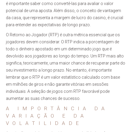
é importante saber como convertê-las para avaliar o valor
potencial de uma aposta. Além disso, o conceito de vantagem
da casa, que representa a margem de lucro do casino, é crucial
para entender as expectativas de longo prazo.
O Retorno ao Jogador (RTP) é outra métrica essencial que os
jogadores devem considerar. O RTP indica a porcentagem de
todo o dinheiro apostado em um determinado jogo que é
devolvido aos jogadores ao longo do tempo. Um RTP mais alto
significa, teoricamente, uma maior chance de recuperar parte do
seu investimento a longo prazo. No entanto, é importante
lembrar que o RTP é um valor estatístico calculado com base
em milhões de giros e não garante vitórias em sessões
individuais. A seleção de jogos com RTP favorável pode
aumentar as suas chances de sucesso.
A IMPORTÂNCIA DA
VARIAÇÃO E DA
VOLATILIDADE