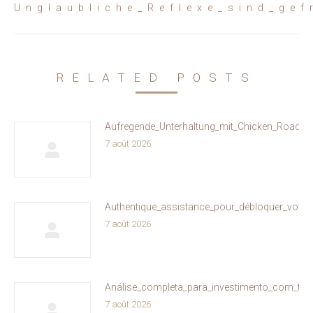
Article
Unglaubliche_Reflexe_sind_gef
suivant
:
RELATED POSTS
Aufregende_Unterhaltung_mit_Chicken_Road_C
7 août 2026
Authentique_assistance_pour_débloquer_votre_
7 août 2026
Análise_completa_para_investimento_com_thor
7 août 2026