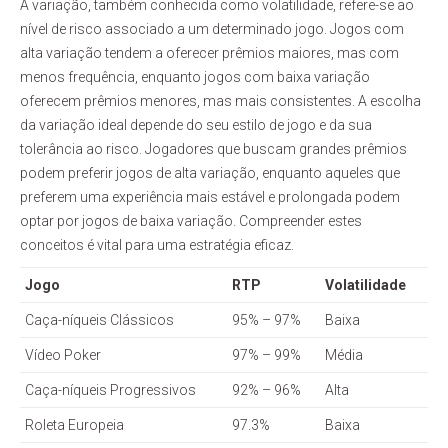
A variação, também conhecida como volatilidade, refere-se ao
nível de risco associado a um determinado jogo. Jogos com
alta variação tendem a oferecer prêmios maiores, mas com
menos frequência, enquanto jogos com baixa variação
oferecem prêmios menores, mas mais consistentes. A escolha
da variação ideal depende do seu estilo de jogo e da sua
tolerância ao risco. Jogadores que buscam grandes prêmios
podem preferir jogos de alta variação, enquanto aqueles que
preferem uma experiência mais estável e prolongada podem
optar por jogos de baixa variação. Compreender estes
conceitos é vital para uma estratégia eficaz.
Jogo
RTP
Volatilidade
Caça-níqueis Clássicos
95% – 97%
Baixa
Vídeo Poker
97% – 99%
Média
Caça-níqueis Progressivos
92% – 96%
Alta
Roleta Europeia
97.3%
Baixa