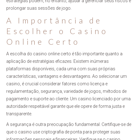
estratégias podem, no entanto, ajudar a gerenciar seus riscos e
prolongar suas sessões de jogo.
A Importância de
Escolher o Casino
Online Certo
A escolha do casino online certo é tão importante quanto a
aplicação de estratégias eficazes. Existem inúmeras
plataformas disponíveis, cada uma com suas próprias
características, vantagens e desvantagens. Ao selecionar um
casino, é crucial considerar fatores como licença e
regulamentação, segurança, variedade de jogos, métodos de
pagamento e suporte ao cliente. Um casino licenciado por uma
autoridade respeitável garante que ele opere de forma justa e
transparente.
A segurança é outra preocupação fundamental. Certifique-se de
que o casino use criptografia de ponta para proteger suas
informações pessoais e financeiras. Verifique se o casino