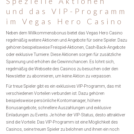
Spezielle Aktionen
und das VIP-Programm
im Vegas Hero Casino
Neben dem Willkommensbonus bietet das Vegas Hero Casino
regelmäßig weitere Aktionen und Angebote für seine Spieler. Dazu
gehören beispielsweise Freispiel-Aktionen, Cash-Back-Angebote
oder exklusive Turniere. Diese Aktionen sorgen für zusätzliche
Spannung und erhöhen die Gewinnchancen. Es lohnt sich,
regelmäßig die Webseite des Casinos zu besuchen oder den
Newsletter zu abonnieren, um keine Aktion zu verpassen.
Für treue Spieler gibt es ein exklusives VIP-Programm, das mit
verschiedenen Vorteilen verbunden ist. Dazu gehören
beispielsweise persönliche Kontomanager, höhere
Bonusangebote, schnellere Auszahlungen und exklusive
Einladungen zu Events. Je höher der VIP-Status, desto attraktiver
sind die Vorteile. Das VIP-Programm ist eine Möglichkeit des
Casinos, seine treuen Spieler zu belohnen und ihnen ein noch