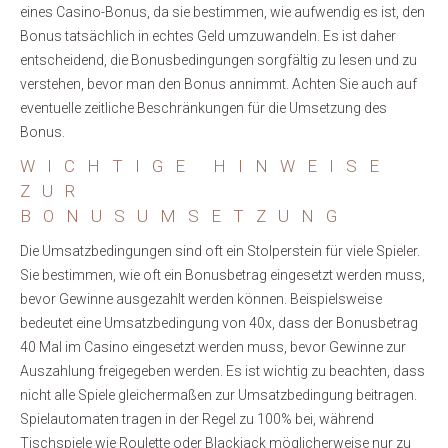
eines Casino-Bonus, da sie bestimmen, wie aufwendig es ist, den
Bonus tatsächlich in echtes Geld umzuwandeln. Es ist daher
entscheidend, die Bonusbedingungen sorgfältig zu lesen und zu
verstehen, bevor man den Bonus annimmt. Achten Sie auch auf
eventuelle zeitliche Beschränkungen für die Umsetzung des
Bonus.
WICHTIGE HINWEISE
ZUR
BONUSUMSETZUNG
Die Umsatzbedingungen sind oft ein Stolperstein für viele Spieler.
Sie bestimmen, wie oft ein Bonusbetrag eingesetzt werden muss,
bevor Gewinne ausgezahlt werden können. Beispielsweise
bedeutet eine Umsatzbedingung von 40x, dass der Bonusbetrag
40 Mal im Casino eingesetzt werden muss, bevor Gewinne zur
Auszahlung freigegeben werden. Es ist wichtig zu beachten, dass
nicht alle Spiele gleichermaßen zur Umsatzbedingung beitragen.
Spielautomaten tragen in der Regel zu 100% bei, während
Tischspiele wie Roulette oder Blackjack möglicherweise nur zu