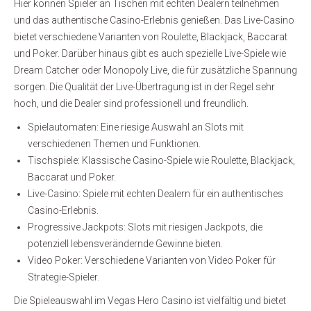
Hier können Spieler an Tischen mit echten Dealern teilnehmen
und das authentische Casino-Erlebnis genießen. Das Live-Casino
bietet verschiedene Varianten von Roulette, Blackjack, Baccarat
und Poker. Darüber hinaus gibt es auch spezielle Live-Spiele wie
Dream Catcher oder Monopoly Live, die für zusätzliche Spannung
sorgen. Die Qualität der Live-Übertragung ist in der Regel sehr
hoch, und die Dealer sind professionell und freundlich.
Spielautomaten: Eine riesige Auswahl an Slots mit
verschiedenen Themen und Funktionen.
Tischspiele: Klassische Casino-Spiele wie Roulette, Blackjack,
Baccarat und Poker.
Live-Casino: Spiele mit echten Dealern für ein authentisches
Casino-Erlebnis.
Progressive Jackpots: Slots mit riesigen Jackpots, die
potenziell lebensverändernde Gewinne bieten.
Video Poker: Verschiedene Varianten von Video Poker für
Strategie-Spieler.
Die Spieleauswahl im Vegas Hero Casino ist vielfältig und bietet