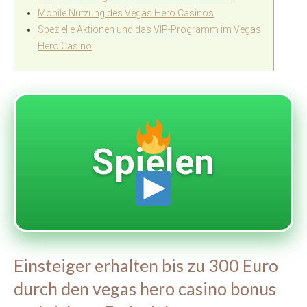
Mobile Nutzung des Vegas Hero Casinos
Spezielle Aktionen und das VIP-Programm im Vegas
Hero Casino
Spielen
Einsteiger erhalten bis zu 300 Euro
durch den vegas hero casino bonus