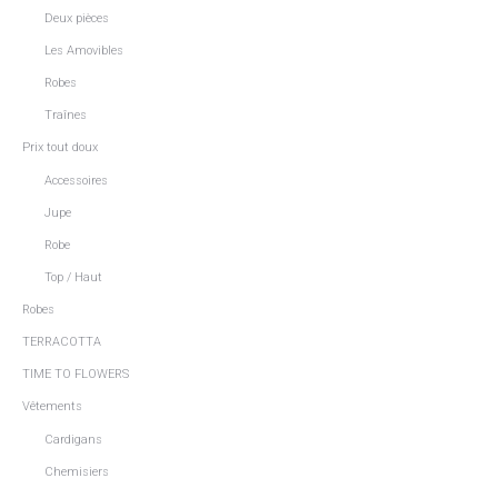
Deux pièces
Les Amovibles
Robes
Traînes
Prix tout doux
Accessoires
Jupe
Robe
Top / Haut
Robes
TERRACOTTA
TIME TO FLOWERS
Vêtements
Cardigans
Chemisiers