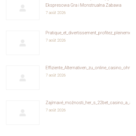
Ekspresowa Gra i Monstrualna Zabawa
7 août 2026
Pratique_et_divertissement_profitez_pleinemen
7 août 2026
Effiziente_Alternativen_zu_online_casino_ohne
7 août 2026
Zajímavé_možnosti_her_s_22bet_casino_a_akt
7 août 2026