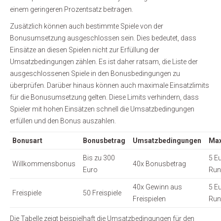
einem geringeren Prozentsatz beitragen.
Zusätzlich können auch bestimmte Spiele von der
Bonusumsetzung ausgeschlossen sein. Dies bedeutet, dass
Einsätze an diesen Spielen nicht zur Erfüllung der
Umsatzbedingungen zählen. Es ist daher ratsam, die Liste der
ausgeschlossenen Spiele in den Bonusbedingungen zu
überprüfen. Darüber hinaus können auch maximale Einsatzlimits
für die Bonusumsetzung gelten. Diese Limits verhindern, dass
Spieler mit hohen Einsätzen schnell die Umsatzbedingungen
erfüllen und den Bonus auszahlen.
Bonusart
Bonusbetrag
Umsatzbedingungen
Max
Bis zu 300
5 E
Willkommensbonus
40x Bonusbetrag
Euro
Run
40x Gewinn aus
5 E
Freispiele
50 Freispiele
Freispielen
Run
Die Tabelle zeigt beispielhaft die Umsatzbedingungen für den