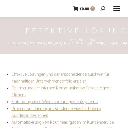
€
0,00
0
Recherche
:
EFFEKTIVE_LÖSUN
Vous êtes ici :
ACCUEIL
POST
EFFEKTIVE_LÖSUNGEN_UND_DER_ENTSCHEIDENDE_QUICKWIN_FÜR_NACHHA
Effektive Lösungen und der entscheidende quickwin für
nachhaltigen Unternehmenserfolg erzielen
Optimierung der internen Kommunikation für gesteigerte
Effizienz
Einführung eines Wissensmanagementsystems
Prozessoptimierung im Kundenservice für höhere
Kundenzufriedenheit
Automatisierung von Routineaufgaben im Kundenservice