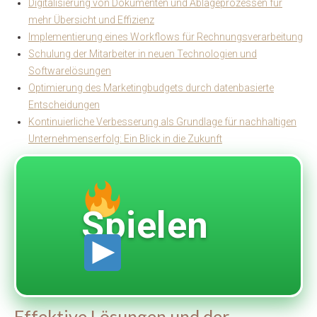
Digitalisierung von Dokumenten und Ablageprozessen für
mehr Übersicht und Effizienz
Implementierung eines Workflows für Rechnungsverarbeitung
Schulung der Mitarbeiter in neuen Technologien und
Softwarelösungen
Optimierung des Marketingbudgets durch datenbasierte
Entscheidungen
Kontinuierliche Verbesserung als Grundlage für nachhaltigen
Unternehmenserfolg: Ein Blick in die Zukunft
Spielen
Effektive Lösungen und der