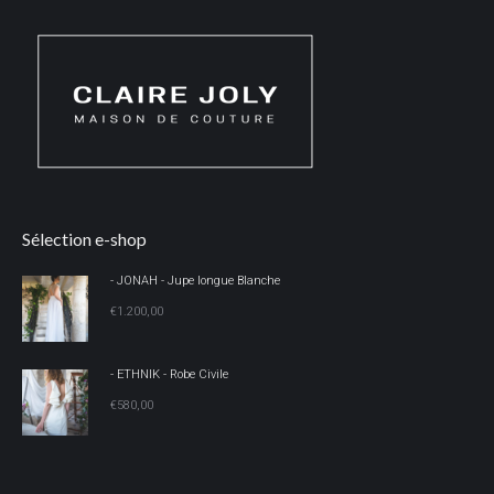
Sélection e-shop
- JONAH - Jupe longue Blanche
€
1.200,00
- ETHNIK - Robe Civile
€
580,00