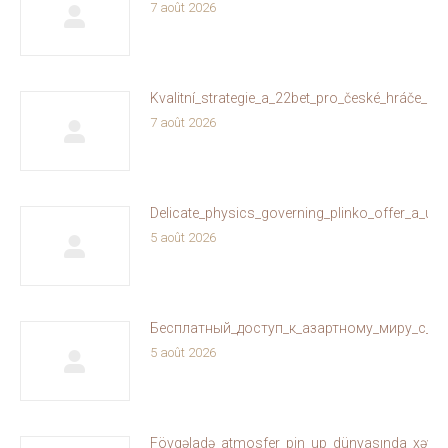
7 août 2026
Kvalitní_strategie_a_22bet_pro_české_hráče_on
7 août 2026
Delicate_physics_governing_plinko_offer_a_un
5 août 2026
Бесплатный_доступ_к_азартному_миру_с_ol
5 août 2026
Fövqəladə_atmosfer_pin_up_dünyasında_xəyallar