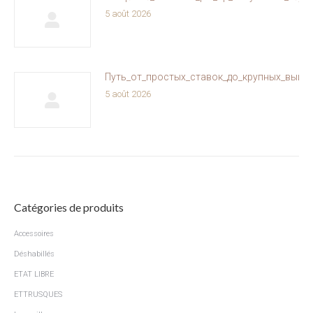
5 août 2026
Путь_от_простых_ставок_до_крупных_выиг
5 août 2026
Catégories de produits
Accessoires
Déshabillés
ETAT LIBRE
ETTRUSQUES