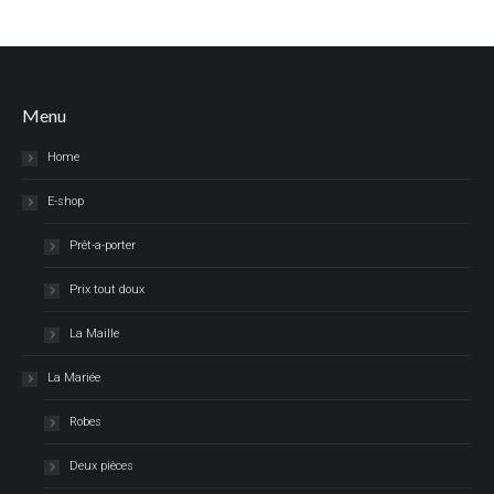
Menu
Home
E-shop
Prêt-a-porter
Prix tout doux
La Maille
La Mariée
Robes
Deux pièces