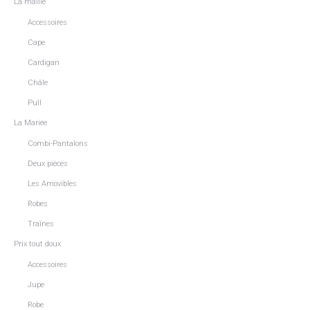
La maille
Accessoires
Cape
Cardigan
Châle
Pull
La Mariée
Combi-Pantalons
Deux pièces
Les Amovibles
Robes
Traînes
Prix tout doux
Accessoires
Jupe
Robe