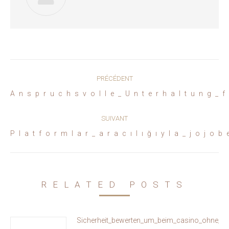
Navigation
PRÉCÉDENT
article
Article
Anspruchsvolle_Unterhaltung_
précédent
:
SUIVANT
Article
Platformlar_aracılığıyla_jojob
suivant
:
RELATED POSTS
Sicherheit_bewerten_um_beim_casino_ohne_oa