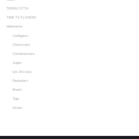
TERRACOTTA
TIME TO FLOWERS
Vêtements
Cardigans
Chemisiers
Combinaisons
Jupes
Les Dessous
Pantalons
Shorts
Tops
Vestes