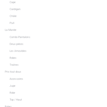
Cape
Cardigan
Châle
Pull
La Mariée
Combi-Pantalons
Deux pièces
Les Amovibles
Robes
Traînes
Prix tout doux
Accessoires
Jupe
Robe
Top / Haut
Robes