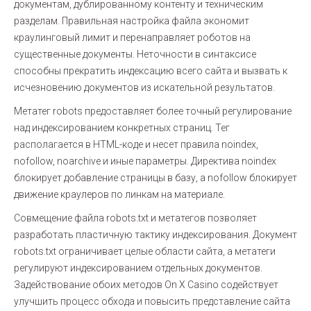
документам, дублированному контенту и техническим
разделам. Правильная настройка файла экономит
краулинговый лимит и перенаправляет роботов на
существенные документы. Неточности в синтаксисе
способны прекратить индексацию всего сайта и вызвать к
исчезновению документов из искательной результатов.
Метатег robots предоставляет более точный регулирование
над индексированием конкретных страниц. Тег
располагается в HTML-коде и несет правила noindex,
nofollow, noarchive и иные параметры. Директива noindex
блокирует добавление страницы в базу, а nofollow блокирует
движение краулеров по линкам на материале.
Совмещение файла robots.txt и метатегов позволяет
разработать пластичную тактику индексирования. Документ
robots.txt ограничивает целые области сайта, а метатеги
регулируют индексированием отдельных документов.
Задействование обоих методов On X Casino содействует
улучшить процесс обхода и повысить представление сайта