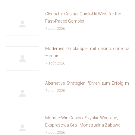
Cleobetra Casino: Quick‑Hit Wins for the
Fast‑Paced Gambler
7 août 2026
Modernes_Glücksspiel_mit_casino_ohne_oasis
– копія
7 août 2026
Alternative_Strategien_führen_zum_Erfolg_mit
7 août 2026
MonsterWin Casino: Szybkie Wygrane,
Ekspresowa Gra i Monstrualna Zabawa
7 août 2026