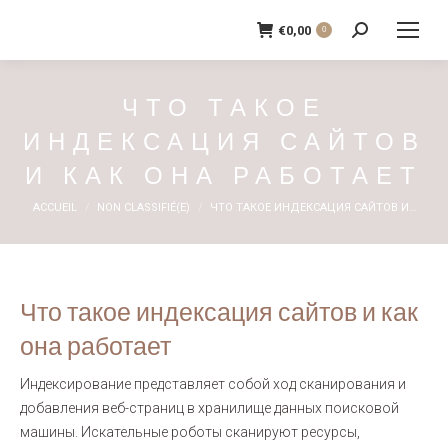
€
0,00
0
Recherche
:
ЧТО ТАКОЕ
ИНДЕКСАЦИЯ САЙТОВ
И КАК ОНА РАБОТАЕТ
Vous êtes ici :
ACCUEIL
NON CLASSIFIÉ(E)
ЧТО ТАКОЕ ИНДЕКСАЦИЯ САЙТОВ И…
Что такое индексация сайтов и как
она работает
Индексирование представляет собой ход сканирования и
добавления веб-страниц в хранилище данных поисковой
машины. Искательные роботы сканируют ресурсы,