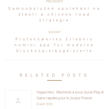
PRÉCÉDENT
article
Samoobslužné spoléhání na
Article
štěstí a chicken road
précédent
strategie
:
SUIVANT
Prüfenswertes Erlebnis
Article
nomini app für moderne
suivant
Glücksspielbegeisterte
:
RELATED POSTS
Vegas Hero : Machines à sous Quick‑Play et
Gains rapides pour le Joueur Pressé
8 août 2026