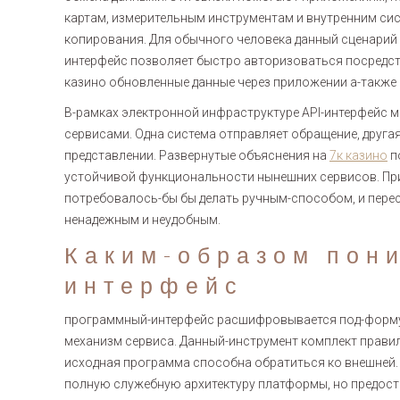
картам, измерительным инструментам и внутренним си
копирования. Для обычного человека данный сценарий
интерфейс позволяет быстро авторизоваться посредств
казино обновленные данные через приложении а-также 
В-рамках электронной инфраструктуре API-интерфейс 
сервисами. Одна система отправляет обращение, другая
представлении. Развернутые объяснения на
7к казино
п
устойчивой функциональности нынешних сервисов. Пр
потребовалось-бы бы делать ручным-способом, и пере
ненадежным и неудобным.
Каким-образом пон
интерфейс
программный-интерфейс расшифровывается под-формули
механизм сервиса. Данный-инструмент комплект правил,
исходная программа способна обратиться ко внешней.
полную служебную архитектуру платформы, но предост