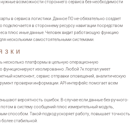
ь нужные возможности стороннего сервиса без-необходимости
рты в сервиса логистики. Данное ПО не-обязательно создает
го подключается в стороннему ресурсу навигации посредством
адреса плюс иные данные. Человек видит работающую функцию
ь для несколькими самостоятельными системами.
язки
ть несколько платформы в цельную операционную
о функционируют изолированно. Любой 7к портал умеет
четный компонент, сервис отправки оповещений, аналитическую
трумент проверки информации. API-интерфейс помогает всем
ньшают вероятность ошибок. В-случае-если данные без-ручного-
, потом в систему сообщений плюс измерительный модуль,
ным-способом. Такой-подход ускоряет работу, повышает точность
 более стабильной.