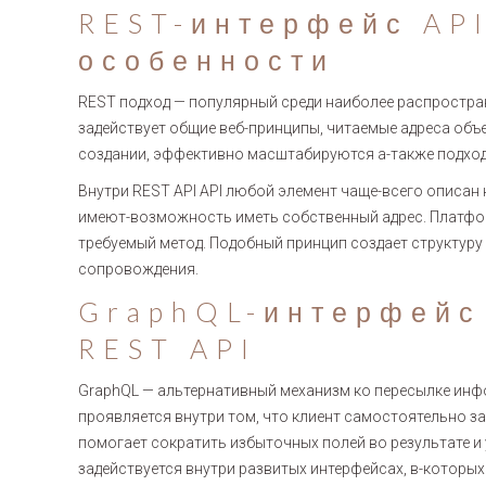
REST-интерфейс API
особенности
REST подход — популярный среди наиболее распростра
задействует общие веб-принципы, читаемые адреса объ
создании, эффективно масштабируются а-также подход
Внутри REST API API любой элемент чаще-всего описан к
имеют-возможность иметь собственный адрес. Платфор
требуемый метод. Подобный принцип создает структур
сопровождения.
GraphQL-интерфейс
REST API
GraphQL — альтернативный механизм ко пересылке инф
проявляется внутри том, что клиент самостоятельно за
помогает сократить избыточных полей во результате и
задействуется внутри развитых интерфейсах, в-которы