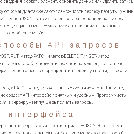
o сведения, создать элемент, обновить данные или удалить запись
ируют команду а-также дают-возможность серверу вернуть нужный
ействуется JSON, потому что он понятен основной-части сред
ю. Еще-один элемент — механизм авторизации, он закрывает
енного обращения 7к.
способы API запросов
OST, PUT, метод-PATCH и метод-DELETE. Тип GET-метод
платформа способна получить перечень продуктов, состояние
адействуется с-целью формирования новой сущности, передачи
ись, а PATCH-метод меняет лишь конкретные части. Тип метод-
ение создает API-интерфейс понятным и удобным. Программисты
рия, а сервер умеет лучше выполнять запросы.
PI-интерфейса
рированные виды. Самый частый вариант — JSON. Этот-формат
 используется для пересылки 7к казино массивов, сущностей,