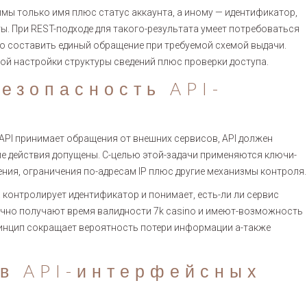
ы только имя плюс статус аккаунта, а иному — идентификатор,
ы. При REST-подходе для такого-результата умеет потребоваться
но составить единый обращение при требуемой схемой выдачи.
ой настройки структуры сведений плюс проверки доступа.
езопасность API-
 API принимает обращения от внешних сервисов, API должен
ие действия допущены. С-целью этой-задачи применяются ключи-
ния, ограничения по-адресам IP плюс другие механизмы контроля.
контролирует идентификатор и понимает, есть-ли ли сервис
ычно получают время валидности 7k casino и имеют-возможность
инцип сокращает вероятность потери информации а-также
 в API-интерфейсных