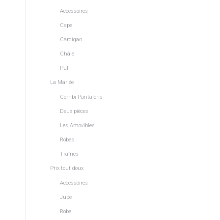
Accessoires
Cape
Cardigan
Châle
Pull
La Mariée
Combi-Pantalons
,
Deux pièces
Les Amovibles
Robes
Traînes
Prix tout doux
Accessoires
Jupe
Robe