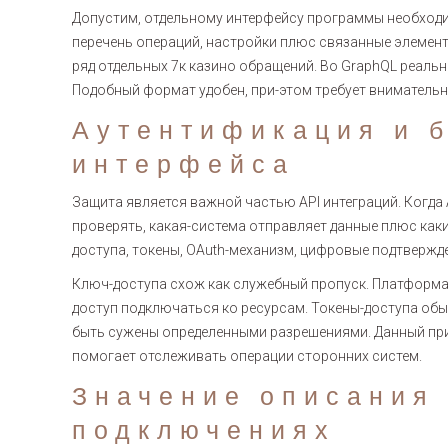
Допустим, отдельному интерфейсу программы необходим
перечень операций, настройки плюс связанные элемент
ряд отдельных 7к казино обращений. Во GraphQL реаль
Подобный формат удобен, при-этом требует внимательн
Аутентификация и б
интерфейса
Защита является важной частью API интеграций. Когда
проверять, какая-система отправляет данные плюс как
доступа, токены, OAuth-механизм, цифровые подтвержде
Ключ-доступа схож как служебный пропуск. Платформа 
доступ подключаться ко ресурсам. Токены-доступа об
быть сужены определенными разрешениями. Данный пр
помогает отслеживать операции сторонних систем.
Значение описания
подключениях