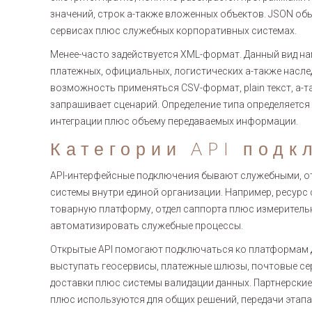
значений, строк а-также вложенных объектов. JSON об
сервисах плюс служебных корпоративных системах.
Менее-часто задействуется XML-формат. Данный вид на
платежных, официальных, логистических а-также насл
возможность применяться CSV-формат, plain текст, а-
запрашивает сценарий. Определение типа определяется 
интеграции плюс объему передаваемых информации.
Категории API подк
API-интерфейсные подключения бывают служебными, о
системы внутри единой организации. Например, ресурс
товарную платформу, отдел саппорта плюс измеритель
автоматизировать служебные процессы.
Открытые API помогают подключаться ко платформам 
выступать геосервисы, платежные шлюзы, почтовые се
доставки плюс системы валидации данных. Партнерски
плюс используются для общих решений, передачи этапа