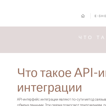
E-SH
ЧТО Т
Что такое API-
интеграции
API-интерфейс интеграции являют по-сути метод связы
обмена данными. Эти связки помогают приложениям, 