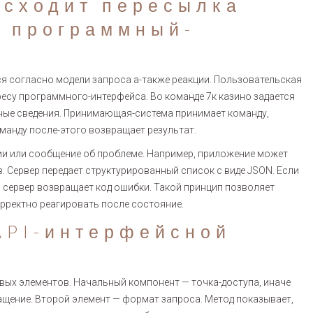
исходит пересылка
 программный-
я согласно модели запроса а-также реакции. Пользовательская
ресу программного-интерфейса. Во команде 7к казино задается
ьные сведения. Принимающая-система принимает команду,
манду после-этого возвращает результат.
ии или сообщение об проблеме. Например, приложение может
. Сервер передает структурированный список с виде JSON. Если
 сервер возвращает код ошибки. Такой принцип позволяет
орректно реагировать после состояние.
API-интерфейсной
овых элементов. Начальный компонент — точка-доступа, иначе
ращение. Второй элемент — формат запроса. Метод показывает,