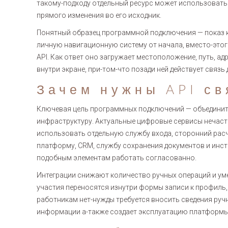
такому-подходу отдельный ресурс может использоват
прямого изменения во его исходник.
Понятный образец программной подключения — показ ка
личную навигационную систему от начала, вместо-это
API. Как ответ оно загружает местоположение, путь, 
внутри экране, при-том-что позади ней действует связ
Зачем нужны API св
Ключевая цель программных подключений — объедини
инфраструктуру. Актуальные цифровые сервисы нечаст
использовать отдельную службу входа, сторонний рас
платформу, CRM, службу сохранения документов и инс
подобным элементам работать согласованно.
Интеграции снижают количество ручных операций и уме
участия переносятся изнутри формы записи к профиль
работникам нет-нужды требуется вносить сведения руч
информации а-также создает эксплуатацию платформы