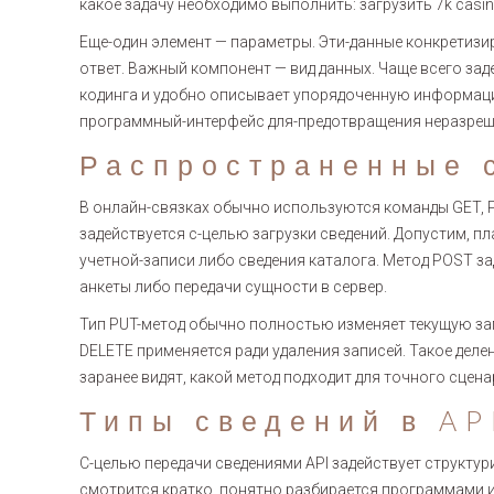
какое задачу необходимо выполнить: загрузить 7k casin
Еще-один элемент — параметры. Эти-данные конкретиз
ответ. Важный компонент — вид данных. Чаще всего зад
кодинга и удобно описывает упорядоченную информаци
программный-интерфейс для-предотвращения неразреш
Распространенные 
В онлайн-связках обычно используются команды GET, P
задействуется с-целью загрузки сведений. Допустим, 
учетной-записи либо сведения каталога. Метод POST з
анкеты либо передачи сущности в сервер.
Тип PUT-метод обычно полностью изменяет текущую зап
DELETE применяется ради удаления записей. Такое дел
заранее видят, какой метод подходит для точного сцена
Типы сведений в A
С-целью передачи сведениями API задействует структу
смотрится кратко, понятно разбирается программами и