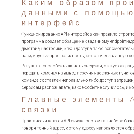
Каким-образом про
данными с-помощью
интерфейс
Функционирование API-интерфейса как-правило строитс
программа создает обращение к заданному endpoint-ад
действие, настройки, ключ доступа плюс вспомогател
валидирует запрос валидность, выполняет заданную ко
Результат способен включать сведения, статус операц
передать команду на вывод перечня населенных-пунктов
команда составлен неправильно либо доступ запрещен,
сервисам распознавать, какое-событие случилось, и к
Главные элементы 
связки
Практически-каждая API связка состоит из набора баз
говоря точный адрес, к этому-адресу направляется об