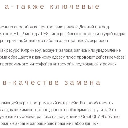
 а-также ключевые
ненных способов ко построению связок. Данный-подход
ектов и HTTP-методы. REST-интерфейсы относительно удобны для
ят в-рамках большого набора электронных 7к сервисов.
ак ресурс. К-примеру, аккаунт, заявка, запись или уведомление
ма обращается к данному адресу плюс проводит действие через
у программного-интерфейса читаемой и подходящей в-рамках
 в-качестве замена
ормацией через программный-интерфейс. Его особенность
дает, какие-именно точно данные необходимо загрузить. Это
 уменьшить объем-трафика на соединение. GraphQL API обычно
х разные экраны запрашивают разный набор данных.