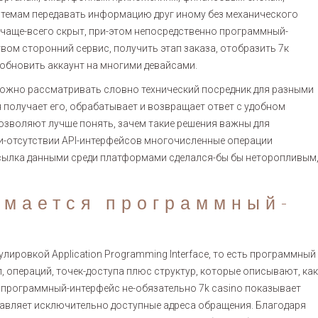
стемам передавать информацию друг иному без механического
 чаще-всего скрыт, при-этом непосредственно программный-
ом сторонний сервис, получить этап заказа, отобразить 7к
обновить аккаунт на многими девайсами.
можно рассматривать словно технический посредник для разными
 получает его, обрабатывает и возвращает ответ с удобном
озволяют лучше понять, зачем такие решения важны для
и-отсутствии API-интерфейсов многочисленные операции
сылка данными среди платформами сделался-бы бы неторопливым
имается программный-
ровкой Application Programming Interface, то есть программный
 операций, точек-доступа плюс структур, которые описывают, как
 программный-интерфейс не-обязательно 7k casino показывает
авляет исключительно доступные адреса обращения. Благодаря