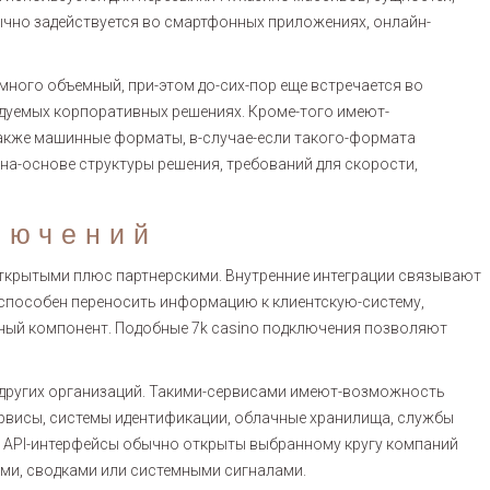
ычно задействуется во смартфонных приложениях, онлайн-
много объемный, при-этом до-сих-пор еще встречается во
едуемых корпоративных решениях. Кроме-того имеют-
также машинные форматы, в-случае-если такого-формата
на-основе структуры решения, требований для скорости,
лючений
ткрытыми плюс партнерскими. Внутренние интеграции связывают
 способен переносить информацию к клиентскую-систему,
ный компонент. Подобные 7k casino подключения позволяют
других организаций. Такими-сервисами имеют-возможность
рвисы, системы идентификации, облачные хранилища, службы
е API-интерфейсы обычно открыты выбранному кругу компаний
ми, сводками или системными сигналами.