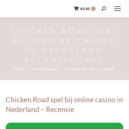
€
0,00
0
Recherche
:
CHICKEN ROAD SPEL
BIJ ONLINE CASINO
IN NEDERLAND
RECENSIE.2603
Vous êtes ici :
ACCUEIL
NON CLASSIFIÉ(E)
CHICKEN ROAD SPEL BIJ ONLINE…
Chicken Road spel bij online casino in
Nederland – Recensie