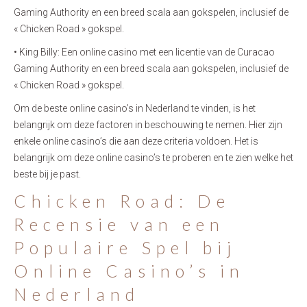
Gaming Authority en een breed scala aan gokspelen, inclusief de
« Chicken Road » gokspel.
• King Billy: Een online casino met een licentie van de Curacao
Gaming Authority en een breed scala aan gokspelen, inclusief de
« Chicken Road » gokspel.
Om de beste online casino’s in Nederland te vinden, is het
belangrijk om deze factoren in beschouwing te nemen. Hier zijn
enkele online casino’s die aan deze criteria voldoen. Het is
belangrijk om deze online casino’s te proberen en te zien welke het
beste bij je past.
Chicken Road: De
Recensie van een
Populaire Spel bij
Online Casino’s in
Nederland