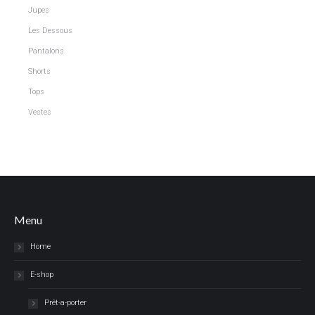
Jupes
Les Dessous
Pantalons
Shorts
Tops
Vestes
Menu
Home
E-shop
Prêt-a-porter