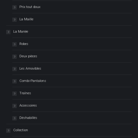
Prix tout doux
La Maille
La Mariée
Robes
Deux pièces
Les Amovibles
Combi-Pantalons
Traînes
Accessoires
Déshabillés
Collection