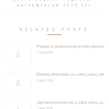
suivant
интерфейсом.2576 (2)
:
RELATED POSTS
Pratique_et_divertissement_profitez_pleinemen
7 août 2026
Effiziente_Alternativen_zu_online_casino_ohne
7 août 2026
Zajímavé_možnosti_her_s_22bet_casino_a_akt
7 août 2026