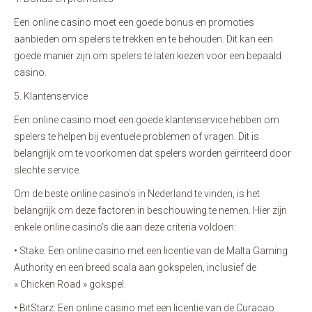
Een online casino moet een goede bonus en promoties
aanbieden om spelers te trekken en te behouden. Dit kan een
goede manier zijn om spelers te laten kiezen voor een bepaald
casino.
5. Klantenservice
Een online casino moet een goede klantenservice hebben om
spelers te helpen bij eventuele problemen of vragen. Dit is
belangrijk om te voorkomen dat spelers worden geïrriteerd door
slechte service.
Om de beste online casino’s in Nederland te vinden, is het
belangrijk om deze factoren in beschouwing te nemen. Hier zijn
enkele online casino’s die aan deze criteria voldoen:
• Stake: Een online casino met een licentie van de Malta Gaming
Authority en een breed scala aan gokspelen, inclusief de
« Chicken Road » gokspel.
• BitStarz: Een online casino met een licentie van de Curacao