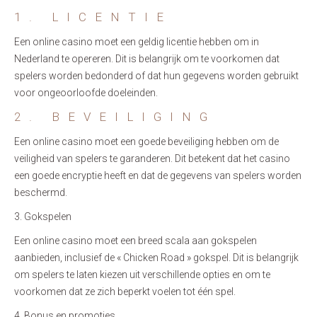
1. LICENTIE
Een online casino moet een geldig licentie hebben om in
Nederland te opereren. Dit is belangrijk om te voorkomen dat
spelers worden bedonderd of dat hun gegevens worden gebruikt
voor ongeoorloofde doeleinden.
2. BEVEILIGING
Een online casino moet een goede beveiliging hebben om de
veiligheid van spelers te garanderen. Dit betekent dat het casino
een goede encryptie heeft en dat de gegevens van spelers worden
beschermd.
3. Gokspelen
Een online casino moet een breed scala aan gokspelen
aanbieden, inclusief de « Chicken Road » gokspel. Dit is belangrijk
om spelers te laten kiezen uit verschillende opties en om te
voorkomen dat ze zich beperkt voelen tot één spel.
4. Bonus en promoties