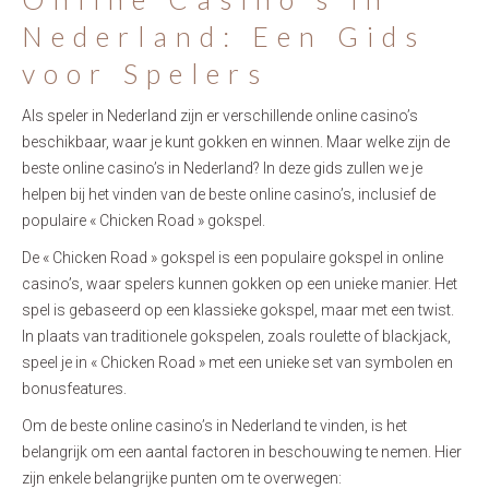
Nederland: Een Gids
voor Spelers
Als speler in Nederland zijn er verschillende online casino’s
beschikbaar, waar je kunt gokken en winnen. Maar welke zijn de
beste online casino’s in Nederland? In deze gids zullen we je
helpen bij het vinden van de beste online casino’s, inclusief de
populaire « Chicken Road » gokspel.
De « Chicken Road » gokspel is een populaire gokspel in online
casino’s, waar spelers kunnen gokken op een unieke manier. Het
spel is gebaseerd op een klassieke gokspel, maar met een twist.
In plaats van traditionele gokspelen, zoals roulette of blackjack,
speel je in « Chicken Road » met een unieke set van symbolen en
bonusfeatures.
Om de beste online casino’s in Nederland te vinden, is het
belangrijk om een aantal factoren in beschouwing te nemen. Hier
zijn enkele belangrijke punten om te overwegen: