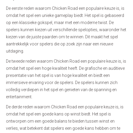
De eerste reden waarom Chicken Road een populaire keuze is, is
omdat het spel een unieke gameplay biedt. Het spel is gebaseerd
op een klassieke gokspel, maar met een moderne twist. De
spelers kunnen kiezen uit verschillende spelopties, waaronder het
kiezen van de juiste paarden om te winnen. Dit maakt het spel
aantrekkelijk voor spelers die op zoek zijn naar een nieuwe
uitdaging.
De tweede reden waarom Chicken Road een populaire keuze is, is
omdat het spel een hoge kwaliteit heeft. De grafische en auditieve
presentatie van het spel is van hoge kwaliteit en biedt een
immersieve ervaring voor de spelers. De spelers kunnen zich
volledig verdiepen in het spel en genieten van de spanning en
entertainment.
De derde reden waarom Chicken Road een populaire keuze is, is
omdat het spel een goede kans op winst biedt. Het spel is
ontworpen om een goede balans te bieden tussen winst en
verlies, wat betekent dat spelers een goede kans hebben om te