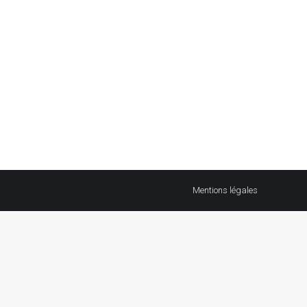
Mentions légales