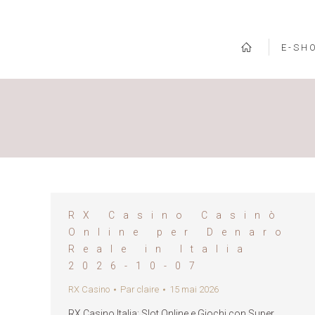
E-SH
RX Casino Casinò
Online per Denaro
Reale in Italia
2026-10-07
RX Casino
Par
claire
15 mai 2026
RX Casino Italia: Slot Online e Giochi con Super