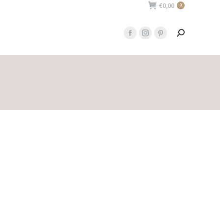
€
0,00
0
Recherche
Facebook
Instagram
Pinterest
:
page
page
page
opens
opens
opens
in
in
in
new
new
new
window
window
window