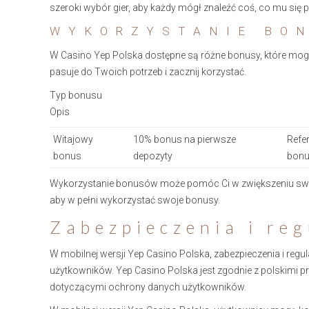
szeroki wybór gier, aby każdy mógł znaleźć coś, co mu się 
WYKORZYSTANIE BO
W Casino Yep Polska dostępne są różne bonusy, które mogą 
pasuje do Twoich potrzeb i zacznij korzystać.
Typ bonusu
Opis
Witajowy
10% bonus na pierwsze
Refe
bonus
depozyty
bon
Wykorzystanie bonusów może pomóc Ci w zwiększeniu swoic
aby w pełni wykorzystać swoje bonusy.
Zabezpieczenia i reg
W mobilnej wersji Yep Casino Polska, zabezpieczenia i reg
użytkowników. Yep Casino Polska jest zgodnie z polskimi 
dotyczącymi ochrony danych użytkowników.