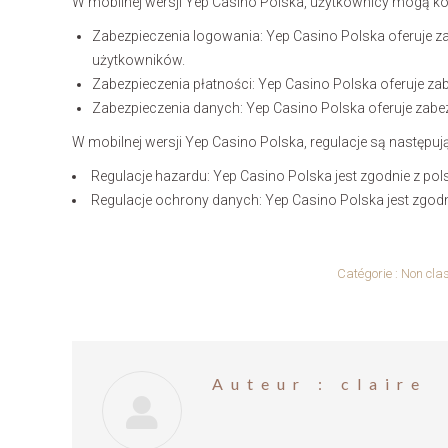
W mobilnej wersji Yep Casino Polska, użytkownicy mogą ko
Zabezpieczenia logowania: Yep Casino Polska oferuje 
użytkowników.
Zabezpieczenia płatności: Yep Casino Polska oferuje zab
Zabezpieczenia danych: Yep Casino Polska oferuje zabe
W mobilnej wersji Yep Casino Polska, regulacje są następuj
Regulacje hazardu: Yep Casino Polska jest zgodnie z po
Regulacje ochrony danych: Yep Casino Polska jest zgo
Catégorie :
Non clas
Auteur :
claire