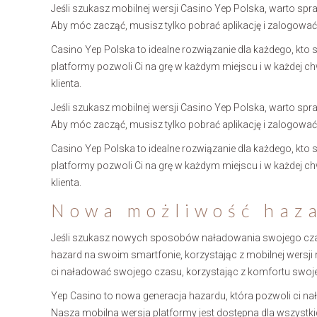
Jeśli szukasz mobilnej wersji Casino Yep Polska, warto spr
Aby móc zacząć, musisz tylko pobrać aplikację i zalogować
Casino Yep Polska to idealne rozwiązanie dla każdego, kto
platformy pozwoli Ci na grę w każdym miejscu i w każdej chwi
klienta.
Jeśli szukasz mobilnej wersji Casino Yep Polska, warto spr
Aby móc zacząć, musisz tylko pobrać aplikację i zalogować
Casino Yep Polska to idealne rozwiązanie dla każdego, kto
platformy pozwoli Ci na grę w każdym miejscu i w każdej chwi
klienta.
Nowa możliwość haz
Jeśli szukasz nowych sposobów naładowania swojego cza
hazard na swoim smartfonie, korzystając z mobilnej wersji 
ci naładować swojego czasu, korzystając z komfortu swo
Yep Casino to nowa generacja hazardu, która pozwoli ci 
Nasza mobilna wersja platformy jest dostępna dla wszystk