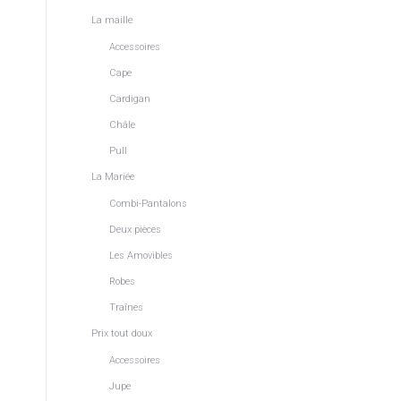
La maille
Accessoires
Cape
Cardigan
Châle
Pull
La Mariée
Combi-Pantalons
Deux pièces
Les Amovibles
Robes
Traînes
Prix tout doux
Accessoires
Jupe