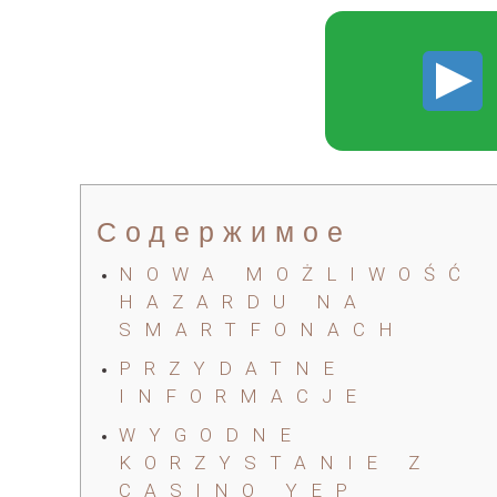
Содержимое
NOWA MOŻLIWOŚĆ
HAZARDU NA
SMARTFONACH
PRZYDATNE
INFORMACJE
WYGODNE
KORZYSTANIE Z
CASINO YEP