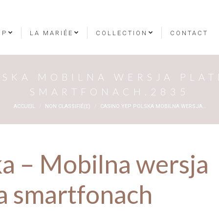
OP
LA MARIÉE
COLLECTION
CONTACT
LSKA MOBILNA WERSJA PLAT
SMARTFONACH.2835
Vous êtes ici :
ACCUEIL
NON CLASSIFIÉ(E)
CASINO YEP POLSKA MOBILNA WERSJA…
ka – Mobilna wersja
na smartfonach