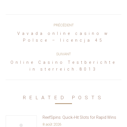
Navigation
PRÉCÉDENT
article
Vavada online casino w
Article
Polsce – licencja 45
précédent
:
SUIVANT
Online Casino Testberichte
Article
in sterreich.8013
suivant
:
RELATED POSTS
ReefSpins: Quick‑Hit Slots for Rapid Wins
8 août 2026