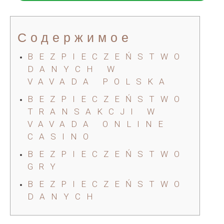
Содержимое
BEZPIECZEŃSTWO
DANYCH W
VAVADA POLSKA
BEZPIECZEŃSTWO
TRANSAKCJI W
VAVADA ONLINE
CASINO
BEZPIECZEŃSTWO
GRY
BEZPIECZEŃSTWO
DANYCH