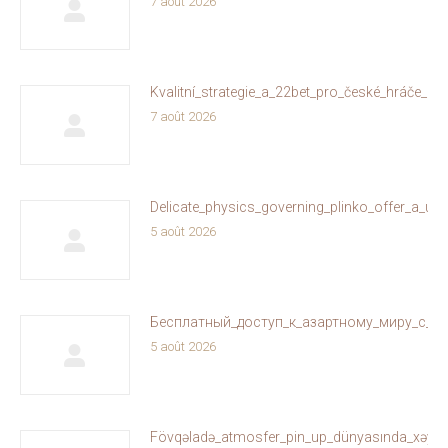
7 août 2026
Kvalitní_strategie_a_22bet_pro_české_hráče_on
7 août 2026
Delicate_physics_governing_plinko_offer_a_un
5 août 2026
Бесплатный_доступ_к_азартному_миру_с_ol
5 août 2026
Fövqəladə_atmosfer_pin_up_dünyasında_xəyallar