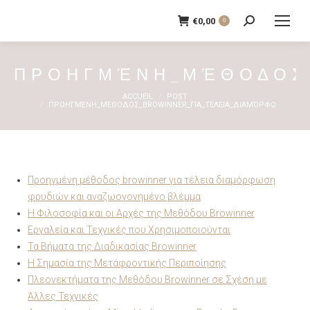
€
0,00
0
Recherche
:
ΠΡΟΗΓΜΈΝΗ_ΜΈΘΟΔΟΣ_
Vous êtes ici :
ACCUEIL
POST
ΠΡΟΗΓΜΈΝΗ_ΜΈΘΟΔΟΣ_BROWINNER_ΓΙΑ_ΤΈΛΕΙΑ_ΔΙΑΜΌΡΦΩ
Προηγμένη μέθοδος browinner για τέλεια διαμόρφωση
φρυδιών και αναζωογονημένο βλέμμα
Η Φιλοσοφία και οι Αρχές της Μεθόδου Browinner
Εργαλεία και Τεχνικές που Χρησιμοποιούνται
Τα Βήματα της Διαδικασίας Browinner
Η Σημασία της Μετάφροντικής Περιποίησης
Πλεονεκτήματα της Μεθόδου Browinner σε Σχέση με
Άλλες Τεχνικές