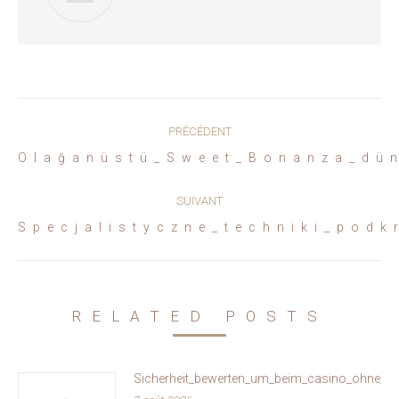
Navigation
PRÉCÉDENT
article
Article
Olağanüstü_Sweet_Bonanza_dün
précédent
:
SUIVANT
Article
Specjalistyczne_techniki_podk
suivant
:
RELATED POSTS
Sicherheit_bewerten_um_beim_casino_ohne_oa