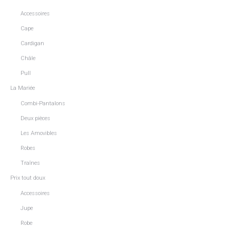
Accessoires
Cape
Cardigan
Châle
Pull
La Mariée
Combi-Pantalons
Deux pièces
Les Amovibles
Robes
Traînes
Prix tout doux
Accessoires
Jupe
Robe