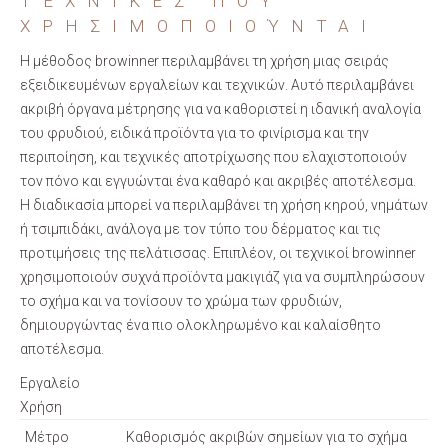
ΤΕΧΝΙΚΈΣ ΠΟΥ
ΧΡΗΣΙΜΟΠΟΙΟΎΝΤΑΙ
Η μέθοδος browinner περιλαμβάνει τη χρήση μιας σειράς
εξειδικευμένων εργαλείων και τεχνικών. Αυτό περιλαμβάνει
ακριβή όργανα μέτρησης για να καθοριστεί η ιδανική αναλογία
του φρυδιού, ειδικά προϊόντα για το φινίρισμα και την
περιποίηση, και τεχνικές αποτρίχωσης που ελαχιστοποιούν
τον πόνο και εγγυώνται ένα καθαρό και ακριβές αποτέλεσμα.
Η διαδικασία μπορεί να περιλαμβάνει τη χρήση κηρού, νημάτων
ή τσιμπιδάκι, ανάλογα με τον τύπο του δέρματος και τις
προτιμήσεις της πελάτισσας. Επιπλέον, οι τεχνικοί browinner
χρησιμοποιούν συχνά προϊόντα μακιγιάζ για να συμπληρώσουν
το σχήμα και να τονίσουν το χρώμα των φρυδιών,
δημιουργώντας ένα πιο ολοκληρωμένο και καλαίσθητο
αποτέλεσμα.
Εργαλείο
Χρήση
Μέτρο
Καθορισμός ακριβών σημείων για το σχήμα