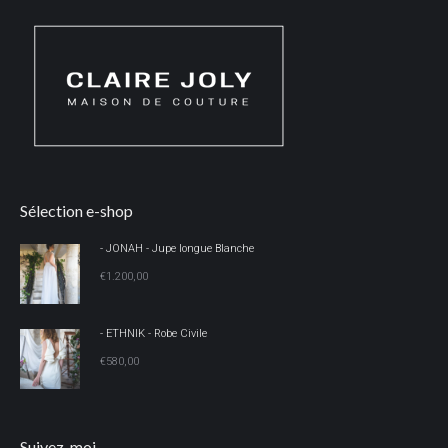
Sélection e-shop
- JONAH - Jupe longue Blanche
€
1.200,00
- ETHNIK - Robe Civile
€
580,00
Suivez-moi