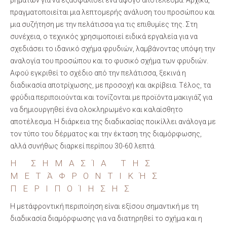
βημάτων για να εξασφαλίσει ένα άψογο αποτέλεσμα. Αρχικά,
πραγματοποιείται μια λεπτομερής ανάλυση του προσώπου και
μια συζήτηση με την πελάτισσα για τις επιθυμίες της. Στη
συνέχεια, ο τεχνικός χρησιμοποιεί ειδικά εργαλεία για να
σχεδιάσει το ιδανικό σχήμα φρυδιών, λαμβάνοντας υπόψη την
αναλογία του προσώπου και το φυσικό σχήμα των φρυδιών.
Αφού εγκριθεί το σχέδιο από την πελάτισσα, ξεκινά η
διαδικασία αποτρίχωσης, με προσοχή και ακρίβεια. Τέλος, τα
φρύδια περιποιούνται και τονίζονται με προϊόντα μακιγιάζ για
να δημιουργηθεί ένα ολοκληρωμένο και καλαίσθητο
αποτέλεσμα. Η διάρκεια της διαδικασίας ποικίλλει ανάλογα με
τον τύπο του δέρματος και την έκταση της διαμόρφωσης,
αλλά συνήθως διαρκεί περίπου 30-60 λεπτά.
Η ΣΗΜΑΣΊΑ ΤΗΣ
ΜΕΤΆΦΡΟΝΤΙΚΉΣ
ΠΕΡΙΠΟΊΗΣΗΣ
Η μετάφροντική περιποίηση είναι εξίσου σημαντική με τη
διαδικασία διαμόρφωσης για να διατηρηθεί το σχήμα και η