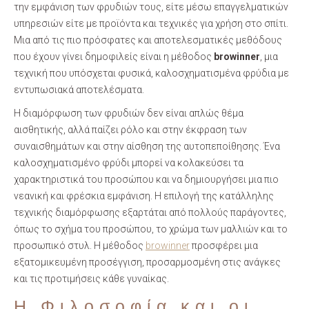
την εμφάνιση των φρυδιών τους, είτε μέσω επαγγελματικών
υπηρεσιών είτε με προϊόντα και τεχνικές για χρήση στο σπίτι.
Μια από τις πιο πρόσφατες και αποτελεσματικές μεθόδους
που έχουν γίνει δημοφιλείς είναι η μέθοδος
browinner
, μια
τεχνική που υπόσχεται φυσικά, καλοσχηματισμένα φρύδια με
εντυπωσιακά αποτελέσματα.
Η διαμόρφωση των φρυδιών δεν είναι απλώς θέμα
αισθητικής, αλλά παίζει ρόλο και στην έκφραση των
συναισθημάτων και στην αίσθηση της αυτοπεποίθησης. Ένα
καλοσχηματισμένο φρύδι μπορεί να κολακεύσει τα
χαρακτηριστικά του προσώπου και να δημιουργήσει μια πιο
νεανική και φρέσκια εμφάνιση. Η επιλογή της κατάλληλης
τεχνικής διαμόρφωσης εξαρτάται από πολλούς παράγοντες,
όπως το σχήμα του προσώπου, το χρώμα των μαλλιών και το
προσωπικό στυλ. Η μέθοδος
browinner
προσφέρει μια
εξατομικευμένη προσέγγιση, προσαρμοσμένη στις ανάγκες
και τις προτιμήσεις κάθε γυναίκας.
Η Φιλοσοφία και οι