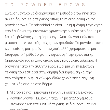
ΤΟ POWDER BROWS
Είναι σημαντικό να διακρίνουμε τη μέθοδο browinner από
άλλες δημοφιλείς τεχνικές όπως το microblading και το
powder brows. Το microblading είναι μια ημιμόνιμη τεχνική που
περιλαμβάνει την εισαγωγή χρωστικής ουσίας στο δέρμα με
λεπτές βελόνες για τη δημιουργία λεπτών γραμμών που
μιμούνται τις φυσικές τρίχες των φρυδιών. Το powder brows
είναι επίσης μια ημιμόνιμη τεχνική, αλλά χρησιμοποιεί μια
διαφορετική μέθοδο για την εφαρμογή της χρωστικής,
δημιουργώντας ένα πιο απαλό και γέμισμα αποτέλεσμα. Η
browinner, από την άλλη πλευρά, είναι μια μη επεμβατική
τεχνική που εστιάζει στην ακριβή διαμόρφωση και την
περιποίηση των φυσικών φρυδιών, χωρίς την εισαγωγή
χρωστικής ουσίας στο δέρμα.
Microblading: Ημιμόνιμη τεχνική με λεπτές βελόνες.
Powder Brows: Ημιμόνιμη τεχνική με απαλό γέμισμα.
Browinner: Μη επεμβατική τεχνική με διαμόρφωση και