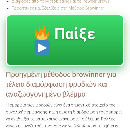
Διαφορές από το Microblading και το Powder Brows
Προοπτικές και Εξελίξεις στη Μέθοδο Browinner
Παίξε
Προηγμένη μέθοδος browinner για
τέλεια διαμόρφωση φρυδιών και
αναζωογονημένο βλέμμα
Η ομορφιά των φρυδιών είναι ένα σημαντικό στοιχείο της
συνολικής εμφάνισης, και η σωστή διαμόρφωσή τους μπορεί
να αναδείξει τα μάτια και να ανανεώσει το βλέμμα. Πολλές
γυναίκες αναζητούν τρόπους για να βελτιώσουν το σχήμα και