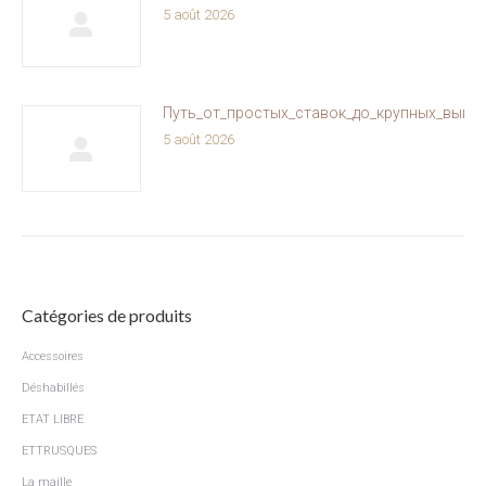
5 août 2026
Путь_от_простых_ставок_до_крупных_выиг
5 août 2026
Catégories de produits
Accessoires
Déshabillés
ETAT LIBRE
ETTRUSQUES
La maille