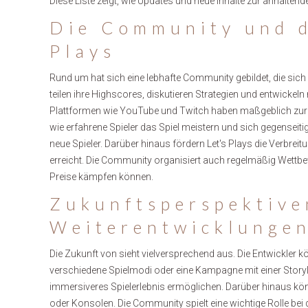
Diese Liste zeigt, wie Updates und neue Inhalte zur anhaltende
Die Community und d
Plays
Rund um hat sich eine lebhafte Community gebildet, die sich
teilen ihre Highscores, diskutieren Strategien und entwicke
Plattformen wie YouTube und Twitch haben maßgeblich zur P
wie erfahrene Spieler das Spiel meistern und sich gegenseiti
neue Spieler. Darüber hinaus fördern Let's Plays die Verbreit
erreicht. Die Community organisiert auch regelmäßig Wettbe
Preise kämpfen können.
Zukunftsperspektive
Weiterentwicklunge
Die Zukunft von sieht vielversprechend aus. Die Entwickler k
verschiedene Spielmodi oder eine Kampagne mit einer Storylin
immersiveres Spielerlebnis ermöglichen. Darüber hinaus kö
oder Konsolen. Die Community spielt eine wichtige Rolle bei