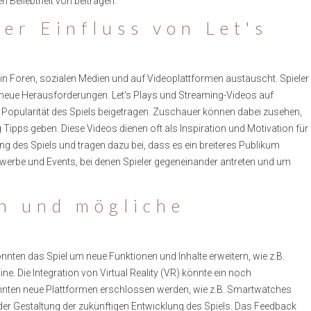
n Beliebtheit von beitragen.
er Einfluss von Let's
 in Foren, sozialen Medien und auf Videoplattformen austauscht. Spieler
ln neue Herausforderungen. Let's Plays und Streaming-Videos auf
opularität des Spiels beigetragen. Zuschauer können dabei zusehen,
g Tipps geben. Diese Videos dienen oft als Inspiration und Motivation für
ung des Spiels und tragen dazu bei, dass es ein breiteres Publikum
werbe und Events, bei denen Spieler gegeneinander antreten und um
n und mögliche
n
önnten das Spiel um neue Funktionen und Inhalte erweitern, wie z.B.
e. Die Integration von Virtual Reality (VR) könnte ein noch
nnten neue Plattformen erschlossen werden, wie z.B. Smartwatches
 der Gestaltung der zukünftigen Entwicklung des Spiels. Das Feedback