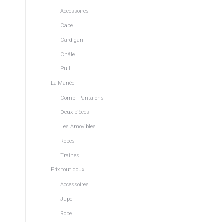
Accessoires
Cape
Cardigan
Châle
Pull
La Mariée
Combi-Pantalons
Deux pièces
Les Amovibles
Robes
Traînes
e
Prix tout doux
Accessoires
Jupe
Robe