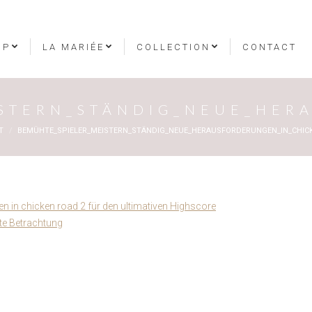
OP
LA MARIÉE
COLLECTION
CONTACT
ISTERN_STÄNDIG_NEUE_HER
T
BEMÜHTE_SPIELER_MEISTERN_STÄNDIG_NEUE_HERAUSFORDERUNGEN_IN_CHIC
 in chicken road 2 für den ultimativen Highscore
rte Betrachtung