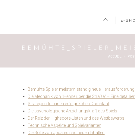
E-SH
BEMÜHTE_SPIELER_ME
Vous êtes ici :
ACCUEIL
POS
Bemühte Spieler meistern ständig neue Herausforderungen
Die Mechanik von "Henne über die Straße" – Eine detaillie
Strategien für einen erfolgreichen Durchlauf
Die psychologische Anziehungskraft des Spiels
Der Reiz der Highscore-Listen und des Wettbewerbs
Technische Aspekte und Spielvarianten
Die Rolle von Updates und neuen Inhalten