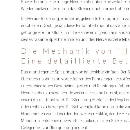
Spieler heraus, eine mutige Henne sicher über eine verkehrsre
Wiederspielwert, der durch das Streben nach immer höheren
Die Herausforderung, eine kleine, gefiederte Protagonistin v
erscheinen. Doch genau diese Einfachheit macht das Spiel so
gehörige Portion Glück, um die Henne erfolgreich ans andere 
dieses rasante Spiel hineinfinden und den Nervenkitzel erleb
Die Mechanik von "H
Eine detaillierte Be
Das grundlegende Spielprinzip von ist denkbar einfach: Der Spi
überqueren, ohne von vorbeifahrenden Fahrzeugen getroffen 
unterschiedlichen Geschwindigkeiten und Richtungen fahren
Henne sicher zu bewegen. Je weiter die Henne kommt, desto 
einem Auto erfasst wird. Die Steuerung erfolgt in der Regel
oder rechts zu bewegen. Die Schwierigkeit kann durch die 
Hindernissen variiert werden. Ein weiterer Faktor, der die H
Manchmal entstehen unerwartete Lücken, die den Spieler daz
Gelegenheit zur Überquerung besteht.