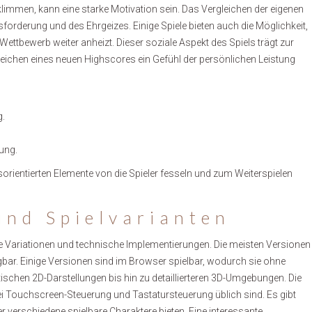
klimmen, kann eine starke Motivation sein. Das Vergleichen der eigenen
sforderung und des Ehrgeizes. Einige Spiele bieten auch die Möglichkeit,
Wettbewerb weiter anheizt. Dieser soziale Aspekt des Spiels trägt zur
rreichen eines neuen Highscores ein Gefühl der persönlichen Leistung
g.
gung.
sorientierten Elemente von die Spieler fesseln und zum Weiterspielen
und Spielvarianten
he Variationen und technische Implementierungen. Die meisten Versionen
gbar. Einige Versionen sind im Browser spielbar, wodurch sie ohne
istischen 2D-Darstellungen bis hin zu detaillierteren 3D-Umgebungen. Die
ei Touchscreen-Steuerung und Tastatursteuerung üblich sind. Es gibt
 verschiedene spielbare Charaktere bieten. Eine interessante