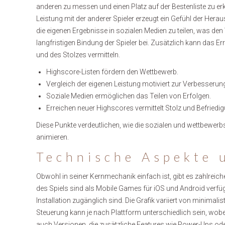
anderen zu messen und einen Platz auf der Bestenliste zu er
Leistung mit der anderer Spieler erzeugt ein Gefühl der Herau
die eigenen Ergebnisse in sozialen Medien zu teilen, was den 
langfristigen Bindung der Spieler bei. Zusätzlich kann das E
und des Stolzes vermitteln.
Highscore-Listen fördern den Wettbewerb.
Vergleich der eigenen Leistung motiviert zur Verbesserun
Soziale Medien ermöglichen das Teilen von Erfolgen.
Erreichen neuer Highscores vermittelt Stolz und Befriedi
Diese Punkte verdeutlichen, wie die sozialen und wettbewerb
animieren.
Technische Aspekte 
Obwohl in seiner Kernmechanik einfach ist, gibt es zahlreic
des Spiels sind als Mobile Games für iOS und Android verfü
Installation zugänglich sind. Die Grafik variiert von minimal
Steuerung kann je nach Plattform unterschiedlich sein, wob
auch Versionen, die zusätzliche Features wie Power-Ups oder