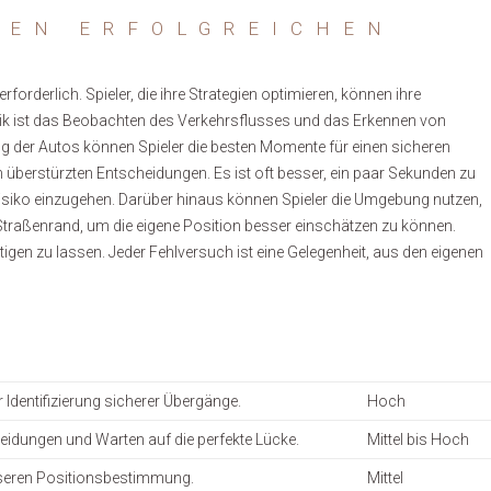
NEN ERFOLGREICHEN
rforderlich. Spieler, die ihre Strategien optimieren, können ihre
tik ist das Beobachten des Verkehrsflusses und das Erkennen von
g der Autos können Spieler die besten Momente für einen sicheren
von überstürzten Entscheidungen. Es ist oft besser, ein paar Sekunden zu
 Risiko einzugehen. Darüber hinaus können Spieler die Umgebung nutzen,
Straßenrand, um die eigene Position besser einschätzen zu können.
tigen zu lassen. Jeder Fehlversuch ist eine Gelegenheit, aus den eigenen
Identifizierung sicherer Übergänge.
Hoch
idungen und Warten auf die perfekte Lücke.
Mittel bis Hoch
seren Positionsbestimmung.
Mittel