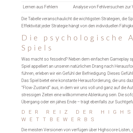
Lernen aus Fehlern
Analyse von Fehlversuchen zur V
Die Tabelle veranschaulicht die wichtigsten Strategien, die S
Effektivität jeder Strategie hängt von den individuellen Fähigk
Die psychologische 
Spiels
Was macht so fesselnd? Neben dem einfachen Gameplay spi
Spiel appelliert an unseren natürlichen Drang nach Herausfo
führen, erleben wir ein Gefühl der Befriedigung. Dieses Gef
Das Spiel bietet eine konstante Herausforderung, die uns da
"Flow-Zustand" aus, in dem wir uns voll und ganz auf die Au
stressigen Zeiten eine willkommene Ablenkung sein. Die sofor
Übergang oder ein jähes Ende – trägt ebenfalls zur Suchtgefa
DER REIZ DER HIGH
WETTBEWERBS
Die meisten Versionen von verfügen über Highscore-Listen, d