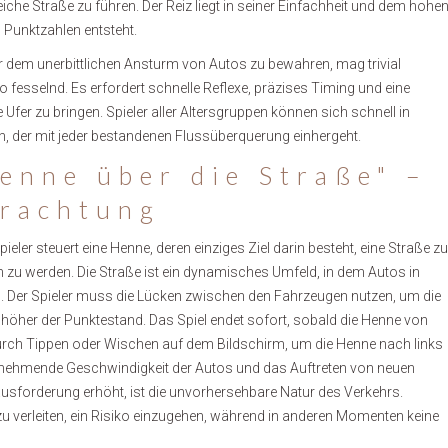
iche Straße zu führen. Der Reiz liegt in seiner Einfachheit und dem hohe
 Punktzahlen entsteht.
or dem unerbittlichen Ansturm von Autos zu bewahren, mag trivial
 fesselnd. Es erfordert schnelle Reflexe, präzises Timing und eine
Ufer zu bringen. Spieler aller Altersgruppen können sich schnell in
en, der mit jeder bestandenen Flussüberquerung einhergeht.
enne über die Straße" –
trachtung
eler steuert eine Henne, deren einziges Ziel darin besteht, eine Straße zu
zu werden. Die Straße ist ein dynamisches Umfeld, in dem Autos in
. Der Spieler muss die Lücken zwischen den Fahrzeugen nutzen, um die
höher der Punktestand. Das Spiel endet sofort, sobald die Henne von
 durch Tippen oder Wischen auf dem Bildschirm, um die Henne nach links
zunehmende Geschwindigkeit der Autos und das Auftreten von neuen
erausforderung erhöht, ist die unvorhersehbare Natur des Verkehrs.
u verleiten, ein Risiko einzugehen, während in anderen Momenten keine