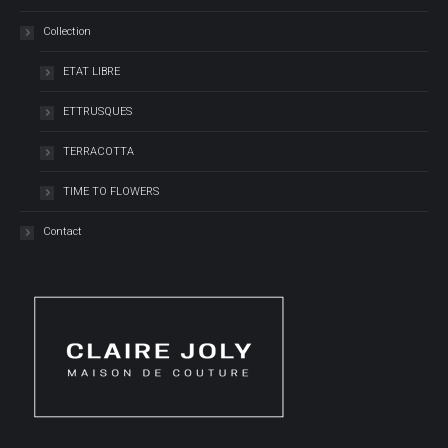
Collection
ETAT LIBRE
ETTRUSQUES
TERRACOTTA
TIME TO FLOWERS
Contact