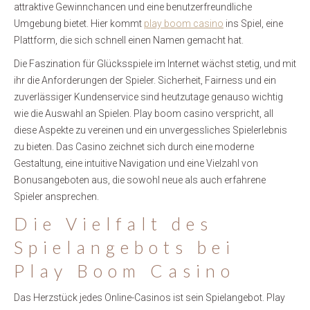
attraktive Gewinnchancen und eine benutzerfreundliche
Umgebung bietet. Hier kommt
play boom casino
ins Spiel, eine
Plattform, die sich schnell einen Namen gemacht hat.
Die Faszination für Glücksspiele im Internet wächst stetig, und mit
ihr die Anforderungen der Spieler. Sicherheit, Fairness und ein
zuverlässiger Kundenservice sind heutzutage genauso wichtig
wie die Auswahl an Spielen. Play boom casino verspricht, all
diese Aspekte zu vereinen und ein unvergessliches Spielerlebnis
zu bieten. Das Casino zeichnet sich durch eine moderne
Gestaltung, eine intuitive Navigation und eine Vielzahl von
Bonusangeboten aus, die sowohl neue als auch erfahrene
Spieler ansprechen.
Die Vielfalt des
Spielangebots bei
Play Boom Casino
Das Herzstück jedes Online-Casinos ist sein Spielangebot. Play