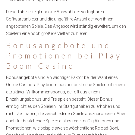
Diese Tabelle zeigt nur eine Auswahl der verfügbaren
Softwareanbieter und die ungefähre Anzahl der von ihnen
angebotenen Spiele. Das Angebot wird ständig erweitert, um den
Spielern eine noch größere Vielfalt zu bieten.
Bonusangebote und
Promotionen bei Play
Boom Casino
Bonusangebote sind ein wichtiger Faktor bei der Wahl eines
Online-Casinos. Play boom casino lockt neue Spieler mit einem
attraktiven Willkommensbonus, der oft aus einem
Einzahlungsbonus und Freispielen besteht. Dieser Bonus
ermöglicht es den Spielern, ihr Startguthaben zu erhöhen und
mehr Zeit haben, die verschiedenen Spiele auszuprobieren. Aber
auch für bestehende Spieler gibt es regelmäßig Aktionen und
Promotionen, wie beispielsweise wöchentliche Reload-Boni,