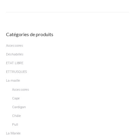
Catégories de produits
Accessoires
Déshabillés
ETAT LIBRE
ETTRUSQUES
La maille
Accessoires
Cape
Cardigan
Châle
Pull
La Mariée