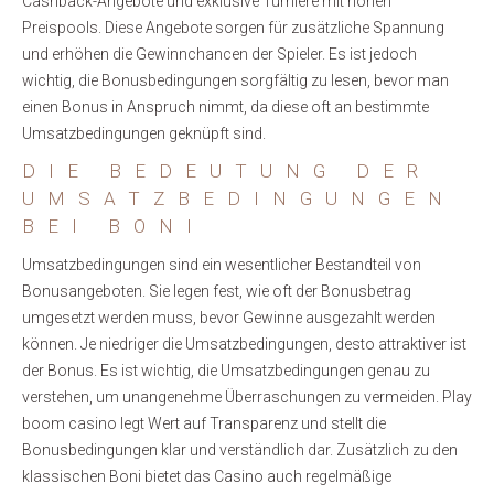
Cashback-Angebote und exklusive Turniere mit hohen
Preispools. Diese Angebote sorgen für zusätzliche Spannung
und erhöhen die Gewinnchancen der Spieler. Es ist jedoch
wichtig, die Bonusbedingungen sorgfältig zu lesen, bevor man
einen Bonus in Anspruch nimmt, da diese oft an bestimmte
Umsatzbedingungen geknüpft sind.
DIE BEDEUTUNG DER
UMSATZBEDINGUNGEN
BEI BONI
Umsatzbedingungen sind ein wesentlicher Bestandteil von
Bonusangeboten. Sie legen fest, wie oft der Bonusbetrag
umgesetzt werden muss, bevor Gewinne ausgezahlt werden
können. Je niedriger die Umsatzbedingungen, desto attraktiver ist
der Bonus. Es ist wichtig, die Umsatzbedingungen genau zu
verstehen, um unangenehme Überraschungen zu vermeiden. Play
boom casino legt Wert auf Transparenz und stellt die
Bonusbedingungen klar und verständlich dar. Zusätzlich zu den
klassischen Boni bietet das Casino auch regelmäßige