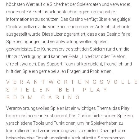
höchsten Wert auf die Sicherheit der Spielerdaten und verwendet
modernste Verschlüsselungstechnologien, um sensible
Informationen zu schützen. Das Casino verfügt über eine gültige
Glücksspiellizenz, die von einer renommierten Aufsichtsbehörde
ausgestellt wurde. Diese Lizenz garantiert, dass das Casino faire
Spielbedingungen und verantwortungsvolles Spielen
gewährleistet. Der Kundenservice steht den Spielern rund um die
Uhr zur Verfügung und kann per E-Mail, Live-Chat oder Telefon
erreicht werden. Das Support-Team ist kompetent, freundlich und
hilft den Spielern gerne bei allen Fragen und Problemen.
VERANTWORTUNGSVOLL
SPIELEN BEI PLAY
BOOM CASINO
Verantwortungsvolles Spielen ist ein wichtiges Thema, das Play
boom casino sehr ernst nimmt. Das Casino bietet seinen Spielern
verschiedene Tools und Funktionen, um ihr Spielverhalten zu
kontrollieren und verantwortungsvoll zu spielen. Dazu gehören
beispielsweise Einzahlungslimits, Verlustlimits, Selbstsperren