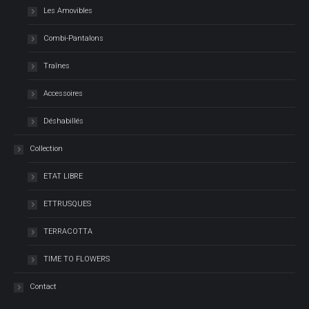
Les Amovibles
Combi-Pantalons
Traînes
Accessoires
Déshabillés
Collection
ETAT LIBRE
ETTRUSQUES
TERRACOTTA
TIME TO FLOWERS
Contact