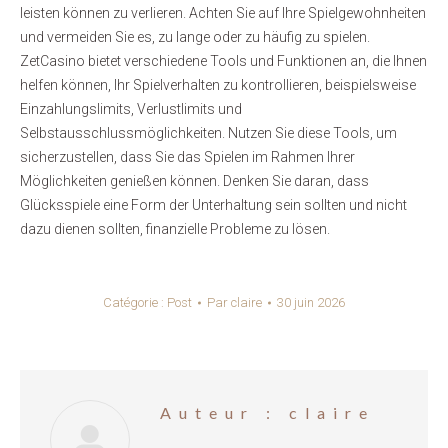
leisten können zu verlieren. Achten Sie auf Ihre Spielgewohnheiten
und vermeiden Sie es, zu lange oder zu häufig zu spielen.
ZetCasino bietet verschiedene Tools und Funktionen an, die Ihnen
helfen können, Ihr Spielverhalten zu kontrollieren, beispielsweise
Einzahlungslimits, Verlustlimits und
Selbstausschlussmöglichkeiten. Nutzen Sie diese Tools, um
sicherzustellen, dass Sie das Spielen im Rahmen Ihrer
Möglichkeiten genießen können. Denken Sie daran, dass
Glücksspiele eine Form der Unterhaltung sein sollten und nicht
dazu dienen sollten, finanzielle Probleme zu lösen.
Catégorie :
Post
Par
claire
30 juin 2026
Auteur :
claire