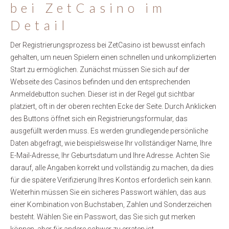
bei ZetCasino im
Detail
Der Registrierungsprozess bei ZetCasino ist bewusst einfach
gehalten, um neuen Spielern einen schnellen und unkomplizierten
Start zu ermöglichen. Zunächst müssen Sie sich auf der
Webseite des Casinos befinden und den entsprechenden
Anmeldebutton suchen. Dieser ist in der Regel gut sichtbar
platziert, oft in der oberen rechten Ecke der Seite. Durch Anklicken
des Buttons öffnet sich ein Registrierungsformular, das
ausgefüllt werden muss. Es werden grundlegende persönliche
Daten abgefragt, wie beispielsweise Ihr vollständiger Name, Ihre
E-Mail-Adresse, Ihr Geburtsdatum und Ihre Adresse. Achten Sie
darauf, alle Angaben korrekt und vollständig zu machen, da dies
für die spätere Verifizierung Ihres Kontos erforderlich sein kann.
Weiterhin müssen Sie ein sicheres Passwort wählen, das aus
einer Kombination von Buchstaben, Zahlen und Sonderzeichen
besteht. Wählen Sie ein Passwort, das Sie sich gut merken