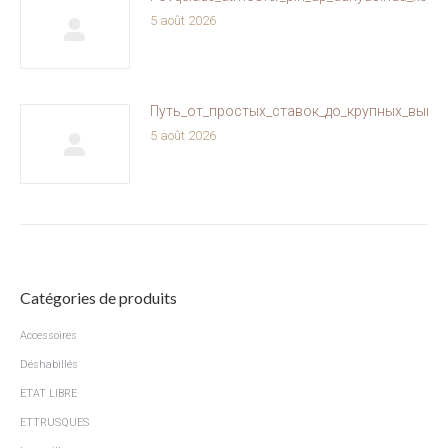
5 août 2026
Путь_от_простых_ставок_до_крупных_выиг
5 août 2026
Catégories de produits
Accessoires
Déshabillés
ETAT LIBRE
ETTRUSQUES