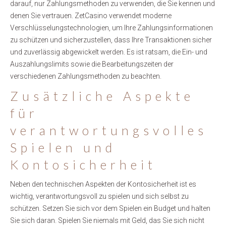
darauf, nur Zahlungsmethoden zu verwenden, die Sie kennen und
denen Sie vertrauen. ZetCasino verwendet moderne
Verschlüsselungstechnologien, um Ihre Zahlungsinformationen
zu schützen und sicherzustellen, dass Ihre Transaktionen sicher
und zuverlässig abgewickelt werden. Es ist ratsam, die Ein- und
Auszahlungslimits sowie die Bearbeitungszeiten der
verschiedenen Zahlungsmethoden zu beachten.
Zusätzliche Aspekte
für
verantwortungsvolles
Spielen und
Kontosicherheit
Neben den technischen Aspekten der Kontosicherheit ist es
wichtig, verantwortungsvoll zu spielen und sich selbst zu
schützen. Setzen Sie sich vor dem Spielen ein Budget und halten
Sie sich daran. Spielen Sie niemals mit Geld, das Sie sich nicht