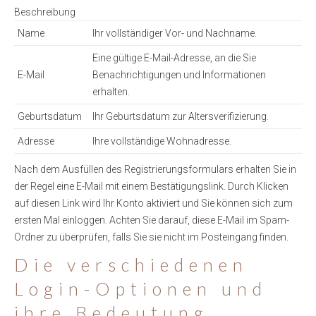
Beschreibung
Name
Ihr vollständiger Vor- und Nachname.
Eine gültige E-Mail-Adresse, an die Sie
E-Mail
Benachrichtigungen und Informationen
erhalten.
Geburtsdatum
Ihr Geburtsdatum zur Altersverifizierung.
Adresse
Ihre vollständige Wohnadresse.
Nach dem Ausfüllen des Registrierungsformulars erhalten Sie in
der Regel eine E-Mail mit einem Bestätigungslink. Durch Klicken
auf diesen Link wird Ihr Konto aktiviert und Sie können sich zum
ersten Mal einloggen. Achten Sie darauf, diese E-Mail im Spam-
Ordner zu überprüfen, falls Sie sie nicht im Posteingang finden.
Die verschiedenen
Login-Optionen und
ihre Bedeutung