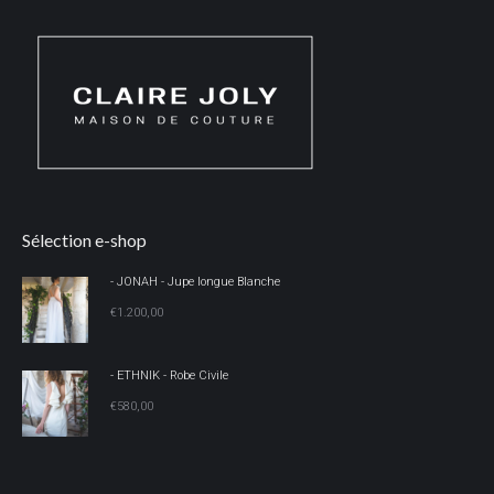
Sélection e-shop
- JONAH - Jupe longue Blanche
€
1.200,00
- ETHNIK - Robe Civile
€
580,00