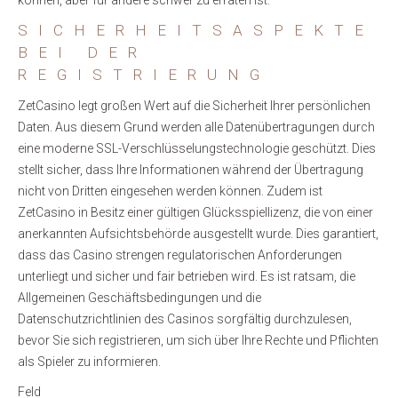
können, aber für andere schwer zu erraten ist.
SICHERHEITSASPEKTE
BEI DER
REGISTRIERUNG
ZetCasino legt großen Wert auf die Sicherheit Ihrer persönlichen
Daten. Aus diesem Grund werden alle Datenübertragungen durch
eine moderne SSL-Verschlüsselungstechnologie geschützt. Dies
stellt sicher, dass Ihre Informationen während der Übertragung
nicht von Dritten eingesehen werden können. Zudem ist
ZetCasino in Besitz einer gültigen Glücksspiellizenz, die von einer
anerkannten Aufsichtsbehörde ausgestellt wurde. Dies garantiert,
dass das Casino strengen regulatorischen Anforderungen
unterliegt und sicher und fair betrieben wird. Es ist ratsam, die
Allgemeinen Geschäftsbedingungen und die
Datenschutzrichtlinien des Casinos sorgfältig durchzulesen,
bevor Sie sich registrieren, um sich über Ihre Rechte und Pflichten
als Spieler zu informieren.
Feld