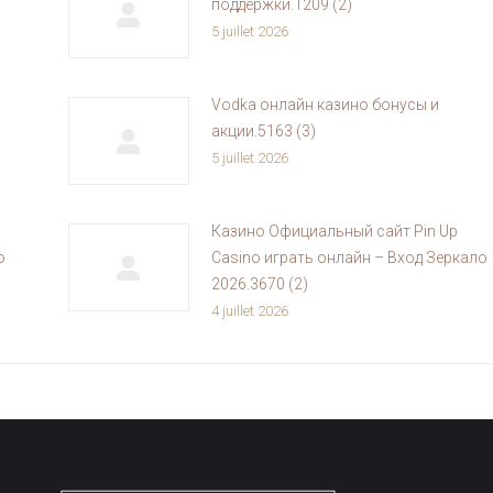
поддержки.1209 (2)
5 juillet 2026
Vodka онлайн казино бонусы и
акции.5163 (3)
5 juillet 2026
Казино Официальный сайт Pin Up
о
Casino играть онлайн – Вход Зеркало
2026.3670 (2)
4 juillet 2026