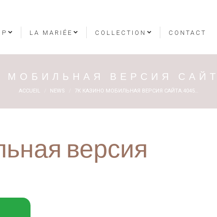
OP
LA MARIÉE
COLLECTION
CONTACT
 МОБИЛЬНАЯ ВЕРСИЯ САЙТ
Vous êtes ici :
ACCUEIL
NEWS
7К КАЗИНО МОБИЛЬНАЯ ВЕРСИЯ САЙТА.4045…
льная версия