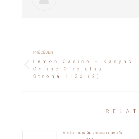
Navigation
article
PRÉCÉDENT
Lemon Casino – Kasyno
Article
Online Oficjalna
précédent
Strona.1126 (2)
:
RELA
Vodka онлайн казино служба