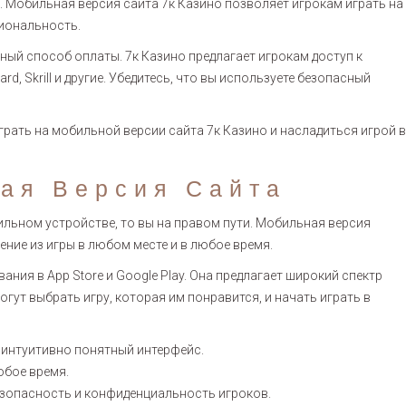
 Мобильная версия сайта 7к Казино позволяет игрокам играть на
циональность.
сный способ оплаты. 7к Казино предлагает игрокам доступ к
, Skrill и другие. Убедитесь, что вы используете безопасный
грать на мобильной версии сайта 7к Казино и насладиться игрой в
ная Версия Сайта
ильном устройстве, то вы на правом пути. Мобильная версия
ние из игры в любом месте и в любое время.
ния в App Store и Google Play. Она предлагает широкий спектр
огут выбрать игру, которая им понравится, и начать играть в
 интуитивно понятный интерфейс.
юбое время.
езопасность и конфиденциальность игроков.