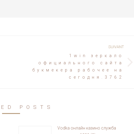
SUIVANT
1win зеркало
официального сайта
Article
букмекера рабочее на
suivant
сегодня.3762
:
TED POSTS
Vodka онлайн казино служба