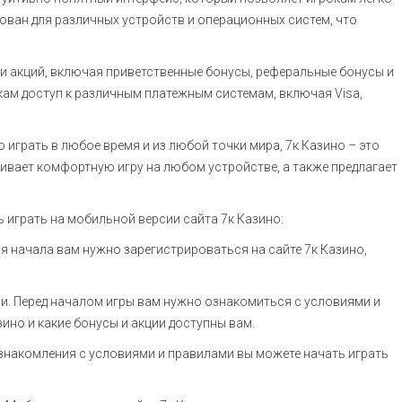
ован для различных устройств и операционных систем, что
 и акций, включая приветственные бонусы, реферальные бонусы и
кам доступ к различным платежным системам, включая Visa,
 играть в любое время и из любой точки мира, 7к Казино – это
ивает комфортную игру на любом устройстве, а также предлагает
 играть на мобильной версии сайта 7к Казино:
ля начала вам нужно зарегистрироваться на сайте 7к Казино,
и. Перед началом игры вам нужно ознакомиться с условиями и
зино и какие бонусы и акции доступны вам.
ознакомления с условиями и правилами вы можете начать играть