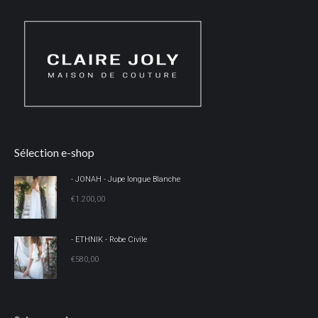
Sélection e-shop
- JONAH - Jupe longue Blanche
€
1.200,00
- ETHNIK - Robe Civile
€
580,00