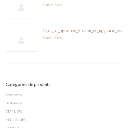
5 août 2026
Путь_от_простых_ставок_до_крупных_выиг
5 août 2026
Catégories de produits
Accessoires
Déshabillés
ETAT LIBRE
ETTRUSQUES