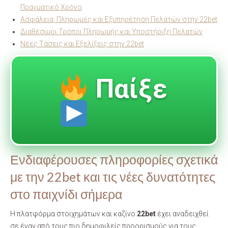
Πραγματικό Χρόνο
Ασφάλεια, Πληρωμές και Εξυπηρέτηση Πελατών στην 22bet
Διαθέσιμοι Τρόποι Πληρωμής και Υποστήριξη Πελατών
Νέες Τάσεις και Εξελίξεις στην 22bet
Παίξε
Ενδιαφέρουσες πληροφορίες σχετικά
με την 22bet και τις νέες δυνατότητες
στο παιχνίδι σήμερα
Η πλατφόρμα στοιχημάτων και καζίνο
22bet
έχει αναδειχθεί
σε έναν από τους πιο δημοφιλείς προορισμούς για τους