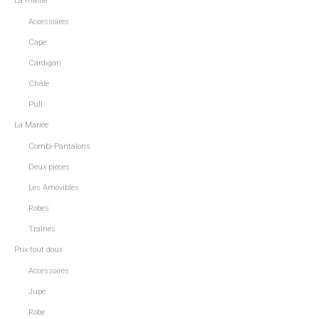
La maille
Accessoires
Cape
Cardigan
Châle
Pull
La Mariée
Combi-Pantalons
Deux pièces
Les Amovibles
Robes
Traînes
Prix tout doux
Accessoires
Jupe
Robe