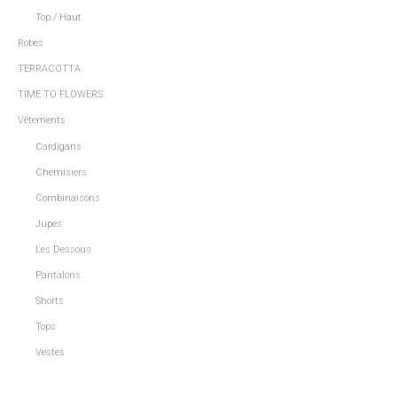
Top / Haut
Robes
TERRACOTTA
TIME TO FLOWERS
Vêtements
Cardigans
Chemisiers
Combinaisons
Jupes
Les Dessous
Pantalons
Shorts
Tops
Vestes