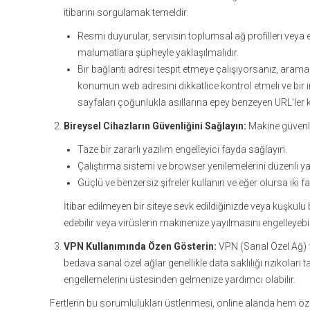
itibarını sorgulamak temeldir.
Resmi duyurular, servisin toplumsal ağ profilleri veya 
malumatlara şüpheyle yaklaşılmalıdır.
Bir bağlantı adresi tespit etmeye çalışıyorsanız, aram
konumun web adresini dikkatlice kontrol etmeli ve bir im
sayfaları çoğunlukla asıllarına epey benzeyen URL’ler kul
Bireysel Cihazların Güvenliğini Sağlayın:
Makine güvenli
Taze bir zararlı yazılım engelleyici fayda sağlayın.
Çalıştırma sistemi ve browser yenilemelerini düzenli ya
Güçlü ve benzersiz şifreler kullanın ve eğer olursa iki 
İtibar edilmeyen bir siteye sevk edildiğinizde veya kuşkulu b
edebilir veya virüslerin makinenize yayılmasını engelleyebil
VPN Kullanımında Özen Gösterin:
VPN (Sanal Özel Ağ) f
bedava sanal özel ağlar genellikle data saklılığı rizikolar
engellemelerini üstesinden gelmenize yardımcı olabilir.
Fertlerin bu sorumlulukları üstlenmesi, online alanda hem öz