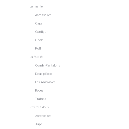
La maille
Accessoires
Cape
Cardigan
Châle
Pull
La Mariée
Combi-Pantalons
Deux pièces
Les Amovibles
Robes
ı
Traînes
Prix tout doux
Accessoires
Jupe