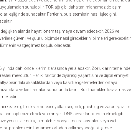
arı:
VPN düzenekleri ve diğer tanımlanamaz kılma ekipmanları daha da
VPN uygulamaları sunulabilir. TOR ağı gibi daha tanımlanamaz dolaşım
ları eşliğinde sunacaktır. Fertlerin, bu sistemlerin nasıl işlediğini,
caktır.
 bu değişken alanda hayati önem taşımaya devam edecektir. 2026 ve
rilere güvenli ve şuurlu biçimde nasıl gireceklerini bilmeleri gerekecektir.
rdürmenin vazgeçilmez koşulu olacaktır.
26 yılında dahi önceliklerimiz arasında yer alacaktır. Zorlukların temelinde
resleri mevcuttur. Her iki faktör de ziyaretçi yaşantısını ve dijital emniyet
t altyapısındaki aksaklıklardan veya kasıtlı engellemelerden ortaya
ni nizamlara ve kısıtlamalar sonucunda belirir. Bu dinamikleri kavramak ve
tmektedir.
lir merkezlere gitmek ve muteber yolları seçmek, phishing ve zararlı yazılım
larını optimize etmek ve emniyetli DNS serverlarını tercih etmek gibi
taze yerleri izlemek için muteber sosyal mecra sayfaları veya web
sinde, bu problemlerin tamamen ortadan kalkmayacağı, bilişimsel