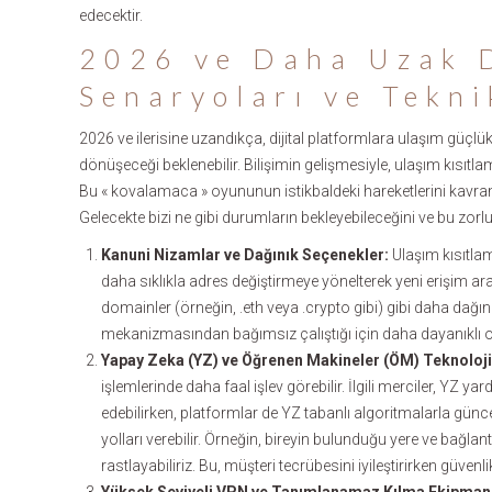
edecektir.
2026 ve Daha Uzak 
Senaryoları ve Tekn
2026 ve ilerisine uzandıkça, dijital platformlara ulaşım güç
dönüşeceği beklenebilir. Bilişimin gelişmesiyle, ulaşım kısıtl
Bu « kovalamaca » oyununun istikbaldeki hareketlerini kavrama
Gelecekte bizi ne gibi durumların bekleyebileceğini ve bu zor
Kanuni Nizamlar ve Dağınık Seçenekler:
Ulaşım kısıtlam
daha sıklıkla adres değiştirmeye yönelterek yeni erişim araş
domainler (örneğin, .eth veya .crypto gibi) gibi daha dağınık
mekanizmasından bağımsız çalıştığı için daha dayanıklı o
Yapay Zeka (YZ) ve Öğrenen Makineler (ÖM) Teknolojil
işlemlerinde daha faal işlev görebilir. İlgili merciler, YZ y
edebilirken, platformlar de YZ tabanlı algoritmalarla gün
yolları verebilir. Örneğin, bireyin bulunduğu yere ve bağlant
rastlayabiliriz. Bu, müşteri tecrübesini iyileştirirken güvenlik r