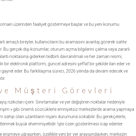
 domain üzerinden faaliyet göstermeye başlar ve bu yeni konumu
rarlı amaçlı bireyler, kullanıcıların bu aramasını avantaj görerek sahte
ilir. Bu gerçek dışı konumlar, oturum açma bilgilerini çalma veya zararlı
ğlantı noktasına giderken tedbirli davranılmalı ve her zaman resmi,
ir elektronik platform, güncel adresini şeffaf bir şekilde ilan eder ve
e gayret eder. Bu farklılaşma süreci, 2026 yılında da devam edecek ve
tır.
ve Müşteri Görevleri
ayiş rizikoları içerir. Sınırlamalar ve yer değiştiren noktalar nedeniyle
üncel erişim » gibi önemli sözcüklerle emniyetsiz merkezlerde arama yapmaya
m sahip olan uzantıların nişanı durumuna sokabilir. Bu gerekçelerle,
üstlenmek büyük ehemmiyetlidir. İşte özen gösterilmesi icap edenler:
e erişmeye uğraşırken, özellikle yeni bir yer arayışındayken, merkezin