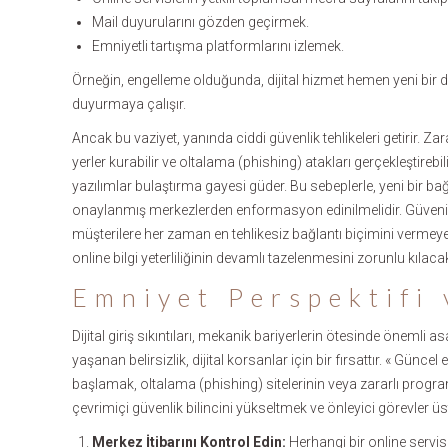
Mail duyurularını gözden geçirmek.
Emniyetli tartışma platformlarını izlemek.
Örneğin, engelleme olduğunda, dijital hizmet hemen yeni bir
duyurmaya çalışır.
Ancak bu vaziyet, yanında ciddi güvenlik tehlikeleri getirir. Za
yerler kurabilir ve oltalama (phishing) atakları gerçekleştireb
yazılımlar bulaştırma gayesi güder. Bu sebeplerle, yeni bir ba
onaylanmış merkezlerden enformasyon edinilmelidir. Güvenilir b
müşterilere her zaman en tehlikesiz bağlantı biçimini vermey
online bilgi yeterliliğinin devamlı tazelenmesini zorunlu kılacak
Emniyet Perspektifi 
Dijital giriş sıkıntıları, mekanik bariyerlerin ötesinde önemli as
yaşanan belirsizlik, dijital korsanlar için bir fırsattır. « G
başlamak, oltalama (phishing) sitelerinin veya zararlı progra
çevrimiçi güvenlik bilincini yükseltmek ve önleyici görevler 
Merkez İtibarını Kontrol Edin:
Herhangi bir online servis