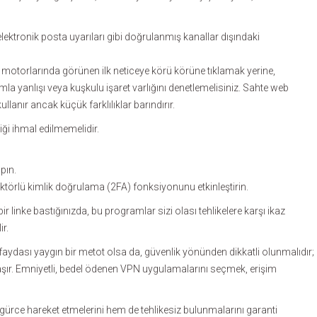
elektronik posta uyarıları gibi doğrulanmış kanallar dışındaki
a motorlarında görünen ilk neticeye körü körüne tıklamak yerine,
la yanlışı veya kuşkulu işaret varlığını denetlemelisiniz. Sahte web
lanır ancak küçük farklılıklar barındırır.
ği ihmal edilmemelidir.
pın.
faktörlü kimlik doğrulama (2FA) fonksiyonunu etkinleştirin.
ir linke bastığınızda, bu programlar sizi olası tehlikelere karşı ikaz
ir.
aydası yaygın bir metot olsa da, güvenlik yönünden dikkatli olunmalıdır;
ı taşır. Emniyetli, bedel ödenen VPN uygulamalarını seçmek, erişim
gürce hareket etmelerini hem de tehlikesiz bulunmalarını garanti