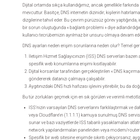
Dijital ortamda sıkça kullandığımız, ancak genellikle farkın
mevcuttur. Basitçe, DNS internetin dizinidir; kişilerin hatırl
dizgilerine tahvil eder. Bu çevrim pürüzsüz görev yaptığında, 
bir sorun oluştuğunda « bağlantı problemi » diye adlandırdığımı
kullanıcı tecrübemizin ayrılmaz bir unsuru olmaya devam ede
DNS ayarları neden erişim sorunlarına neden olur? Temel gere
İletişim Hizmet Sağlayıcınızın (İSS) DNS serverları bazen ağ
spesifik web konumlarına erişimi kısıtlayabilir.
Dijital korsanlar tarafından gerçekleştirilen « DNS kaçırma » 
göndererek datanızı çalmaya çalışabilir.
Aygıtınızdaki DNS hızlı hafızası işlevini yitirebilir, bu da doğ
Bu tür zorlukları geçmek için en sık görülen ve verimli metotla
İSS’nizin varsayılan DNS serverlarını farklılaştırmak ve dah
veya Cloudflare’ın (1.1.1.1) kamuya sunulmuş DNS servisler
sunar ve bazı vaziyetlerde İSS tabanlı yasaklamaları atlat
network yapılandırmaları panelinden veya modem/router ar
Spesifik bir web sitesine erişimde sıkıntı çekiyorsanız, ayg