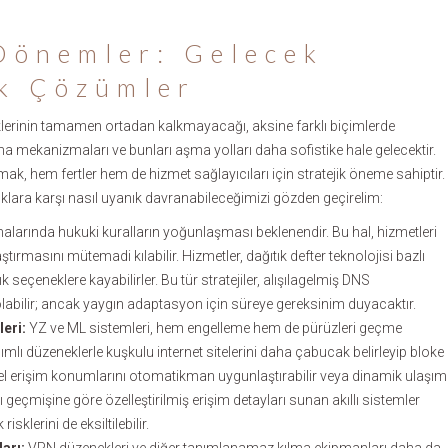
Dönemler: Gelecek
ik Çözümler
lüklerinin tamamen ortadan kalkmayacağı, aksine farklı biçimlerde
ama mekanizmaları ve bunları aşma yolları daha sofistike hale gelecektir.
k, hem fertler hem de hizmet sağlayıcıları için stratejik öneme sahiptir.
luklara karşı nasıl uyanık davranabileceğimizi gözden geçirelim:
alarında hukuki kuralların yoğunlaşması beklenendir. Bu hal, hizmetleri
tırmasını mütemadi kılabilir. Hizmetler, dağıtık defter teknolojisi bazlı
 seçeneklere kayabilirler. Bu tür stratejiler, alışılagelmiş DNS
labilir; ancak yaygın adaptasyon için süreye gereksinim duyacaktır.
eri:
YZ ve ML sistemleri, hem engelleme hem de pürüzleri geçme
ardımlı düzeneklerle kuşkulu internet sitelerini daha çabucak belirleyip bloke
cel erişim konumlarını otomatikman uygunlaştırabilir veya dinamik ulaşım
ı geçmişine göre özelleştirilmiş erişim detayları sunan akıllı sistemler
isklerini de eksiltilebilir.