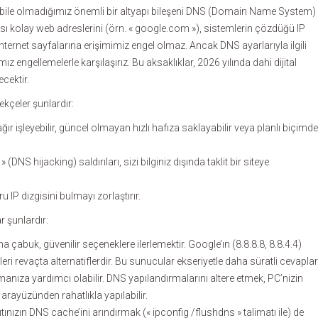
da bile olmadığımız önemli bir altyapı bileşeni DNS (Domain Name System)
aması kolay web adreslerini (örn. « google.com »), sistemlerin çözdüğü IP
internet sayfalarına erişimimiz engel olmaz. Ancak DNS ayarlarıyla ilgili
z engellemelerle karşılaşırız. Bu aksaklıklar, 2026 yılında dahi dijital
cektir.
kçeler şunlardır:
ır işleyebilir, güncel olmayan hızlı hafıza saklayabilir veya planlı biçimde
(DNS hijacking) saldırıları, sizi bilginiz dışında taklit bir siteye
ru IP dizgisini bulmayı zorlaştırır.
r şunlardır:
a çabuk, güvenilir seçeneklere ilerlemektir. Google’ın (8.8.8.8, 8.8.4.4)
i revaçta alternatiflerdir. Bu sunucular ekseriyetle daha süratli cevaplar
manıza yardımcı olabilir. DNS yapılandırmalarını altere etmek, PC’nizin
ayüzünden rahatlıkla yapılabilir.
ıtınızın DNS cache’ini arındırmak (« ipconfig /flushdns » talimatı ile) de