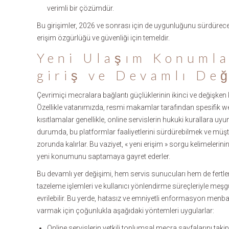
verimli bir çözümdür.
Bu girişimler, 2026 ve sonrası için de uygunluğunu sürdürecek
erişim özgürlüğü ve güvenliği için temeldir.
Yeni Ulaşım Konuml
giriş
ve Devamlı Değ
Çevrimiçi mecralara bağlantı güçlüklerinin ikinci ve değişken k
Özellikle vatanımızda, resmi makamlar tarafından spesifik web
kısıtlamalar genellikle, online servislerin hukuki kurallara u
durumda, bu platformlar faaliyetlerini sürdürebilmek ve müşte
zorunda kalırlar. Bu vaziyet, « yeni erişim » sorgu kelimelerinin
yeni konumunu saptamaya gayret ederler.
Bu devamlı yer değişimi, hem servis sunucuları hem de fertler iç
tazeleme işlemleri ve kullanıcı yönlendirme süreçleriyle meşgul 
evrilebilir. Bu yerde, hatasız ve emniyetli enformasyon menbaa
varmak için çoğunlukla aşağıdaki yöntemleri uygularlar:
Online servislerin yetkili toplumsal mecra sayfalarını taki