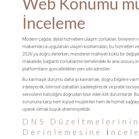
Web Konumu mu?
İnceleme
Modern çağda, dijital hizmetlere ulaşım zorlukları, bireylerin ra
makamlarca uygulanan ulaşım kısıtlamaları, bu hizmetleri ve 
2026’ya doğru ilerlerken, meselenin mahiyeti köklü bir değişik
makalede, bağlantı zorluklarının temelindeki iki ana unsuru
platformların güncelledikleri yeni site adresleri.
Bu karmaşık durumu daha iyi kavramak, doğru bilgilere varmak 
irdeleyecek, bilimsel izahatları sadeleştirecek ve pratik tavsiy
servislerin kalıcılığını doğrudan tesir eden kilit durumlardır
sorununa karşı hem kişisel müşterileri hem de hizmet sağlayıc
uyanık olmak büyük ehemmiyetlidir.
DNS Düzeltmelerini
Derinlemesine İncel