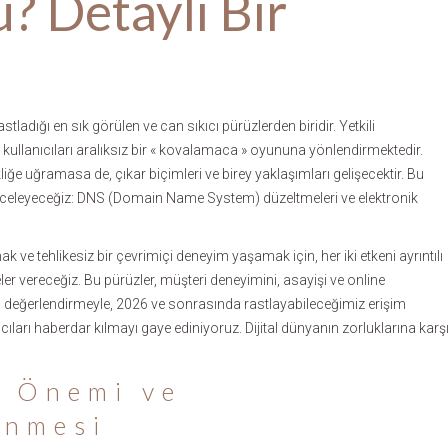
 Detaylı Bir
stladığı en sık görülen ve can sıkıcı pürüzlerden biridir. Yetkili
kullanıcıları aralıksız bir « kovalamaca » oyununa yönlendirmektedir.
liğe uğramasa de, çıkar biçimleri ve birey yaklaşımları gelişecektir. Bu
 inceleyeceğiz: DNS (Domain Name System) düzeltmeleri ve elektronik
ve tehlikesiz bir çevrimiçi deneyim yaşamak için, her iki etkeni ayrıntılı
eler vereceğiz. Bu pürüzler, müşteri deneyimini, asayişi ve online
. Bu değerlendirmeyle, 2026 ve sonrasında rastlayabileceğimiz erişim
ıları haberdar kılmayı gaye ediniyoruz. Dijital dünyanın zorluklarına karş
n Önemi ve
enmesi