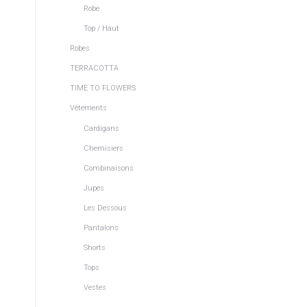
Robe
Top / Haut
Robes
TERRACOTTA
TIME TO FLOWERS
Vêtements
Cardigans
Chemisiers
Combinaisons
Jupes
Les Dessous
Pantalons
Shorts
Tops
Vestes