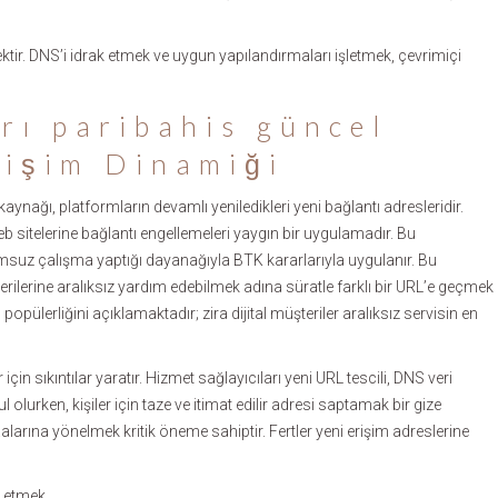
tir. DNS’i idrak etmek ve uygun yapılandırmaları işletmek, çevrimiçi
arı
paribahis güncel
işim Dinamiği
aynağı, platformların devamlı yeniledikleri yeni bağlantı adresleridir.
 sitelerine bağlantı engellemeleri yaygın bir uygulamadır. Bu
yumsuz çalışma yaptığı dayanağıyla BTK kararlarıyla uygulanır. Bu
rilerine aralıksız yardım edebilmek adına süratle farklı bir URL’e geçmek
 popülerliğini açıklamaktadır; zira dijital müşteriler aralıksız servisin en
in sıkıntılar yaratır. Hizmet sağlayıcıları yeni URL tescili, DNS veri
olurken, kişiler için taze ve itimat edilir adresi saptamak bir gize
larına yönelmek kritik öneme sahiptir. Fertler yeni erişim adreslerine
p etmek.