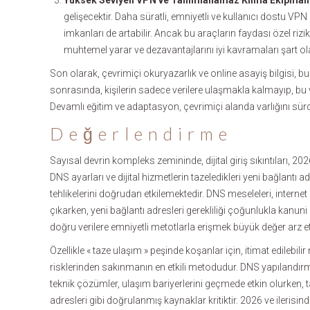
Yüksek Seviyeli VPN ve Tanımlanamaz Kılma Ekipmanl
gelişecektir. Daha süratli, emniyetli ve kullanıcı dostu 
imkanları de artabilir. Ancak bu araçların faydası özel riziko
muhtemel yarar ve dezavantajlarını iyi kavramaları şart ola
Son olarak, çevrimiçi okuryazarlık ve online asayiş bilgisi,
sonrasında, kişilerin sadece verilere ulaşmakla kalmayıp, bu ve
Devamlı eğitim ve adaptasyon, çevrimiçi alanda varlığını sü
Değerlendirme
Sayısal devrin kompleks zemininde, dijital giriş sıkıntıları, 20
DNS ayarları ve dijital hizmetlerin tazeledikleri yeni bağlantı ad
tehlikelerini doğrudan etkilemektedir. DNS meseleleri, interne
çıkarken, yeni bağlantı adresleri gerekliliği çoğunlukla kanu
doğru verilere emniyetli metotlarla erişmek büyük değer arz e
Özellikle « taze ulaşım » peşinde koşanlar için, itimat edilebi
risklerinden sakınmanın en etkili metodudur. DNS yapılandırma
teknik çözümler, ulaşım bariyerlerini geçmede etkin olurken, 
adresleri gibi doğrulanmış kaynaklar kritiktir. 2026 ve ileri