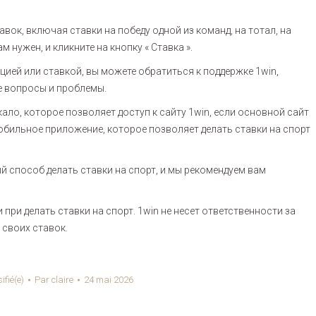
вок, включая ставки на победу одной из команд, на тотал, на
м нужен, и кликните на кнопку « Ставка ».
цией или ставкой, вы можете обратиться к поддержке 1win,
е вопросы и проблемы.
ало, которое позволяет доступ к сайту 1win, если основной сайт
обильное приложение, которое позволяет делать ставки на спорт
й способ делать ставки на спорт, и мы рекомендуем вам
при делать ставки на спорт. 1win не несет ответственности за
 своих ставок.
ifié(e)
Par
claire
24 mai 2026