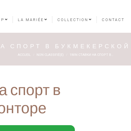
OP
LA MARIÉE
COLLECTION
CONTACT
НА СПОРТ В БУКМЕКЕРСКОЙ
Vous êtes ici :
ACCUEIL
NON CLASSIFIÉ(E)
1WIN СТАВКИ НА СПОРТ В…
а спорт в
онторе