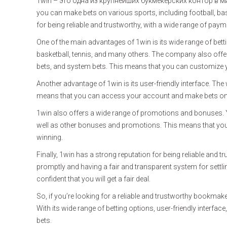
1win – это одна из крупнейших букмекерских контор в м
you can make bets on various sports, including football, ba
for being reliable and trustworthy, with a wide range of paym
One of the main advantages of 1win is its wide range of bett
basketball, tennis, and many others. The company also offer
bets, and system bets. This means that you can customize y
Another advantage of 1win is its user-friendly interface. The 
means that you can access your account and make bets on 
1win also offers a wide range of promotions and bonuses. Y
well as other bonuses and promotions. This means that yo
winning.
Finally, 1win has a strong reputation for being reliable and
promptly and having a fair and transparent system for settl
confident that you will get a fair deal.
So, if you’re looking for a reliable and trustworthy bookmak
With its wide range of betting options, user-friendly interfa
bets.