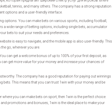
ире, которая предлагает широкий спектр услуг для игроков. Вherе
sketball, tennis, and many others. The company has a strong reputation
ent options and a user-friendly interface.
ing options. You can make bets on various sports, including football,
s a wide range of betting options, including single bets, accumulator
our bets to suit your needs and preferences.
website is easy to navigate, and the mobile app is also user-friendly. This
the go, wherever you are.
ou can get a welcome bonus of up to 100% of your first deposit, as
u can get more value for your money and increase your chances of
 trustworthy. The company has a good reputation for paying out winnings
ing bets. This means that you can trust 1win with your money and be
er where you can make bets on sport, then 1win is the perfect choice.
ce, and promotions and bonuses, 1win is the ideal place to make your