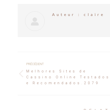
Auteur :
claire
Navigation
article
PRÉCÉDENT
Melhores Sites de
Article
Cassino Online Testado
précédent
e Recomendados.2079
: