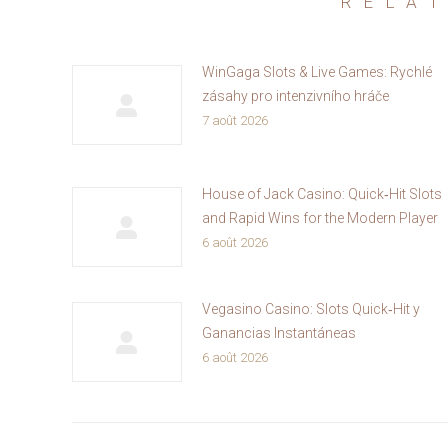
RELA
WinGaga Slots & Live Games: Rychlé
zásahy pro intenzivního hráče
7 août 2026
House of Jack Casino: Quick‑Hit Slots
and Rapid Wins for the Modern Player
6 août 2026
Vegasino Casino: Slots Quick‑Hit y
Ganancias Instantáneas
6 août 2026