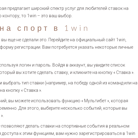
рая предлагает широкий спектр услуг для любителей ставок на
 контору, то 1win – это ваш выбор.
на спорт в 1win
 вы еще не сделали это. Перейдите на официальный сайт 1win,
е форму регистрации. Вам потребуется указать некоторые личные
спользуя логин и пароль. Войдя в аккаунт, вы увидите список
торый вы хотите сделать ставку, и кликните на кнопку « Ставка ».
 выбрать тип ставки (например, на победу одной из команд или на
а кнопку « Ставка ».
ний, вы можете использовать функцию « Мультибет », которая
ременно. Для этого, выберите несколько событий, которые вы
».
орые позволяют делать ставки на спортивные события в реальном
 доступа к этим функциям, вам нужно зарегистрироваться в 1win