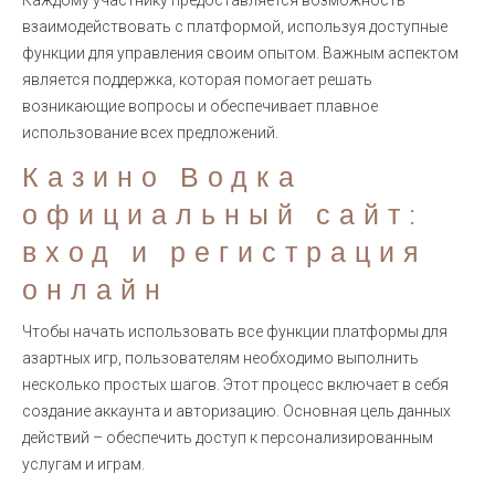
Каждому участнику предоставляется возможность
взаимодействовать с платформой, используя доступные
функции для управления своим опытом. Важным аспектом
является поддержка, которая помогает решать
возникающие вопросы и обеспечивает плавное
использование всех предложений.
Казино Водка
официальный сайт:
вход и регистрация
онлайн
Чтобы начать использовать все функции платформы для
азартных игр, пользователям необходимо выполнить
несколько простых шагов. Этот процесс включает в себя
создание аккаунта и авторизацию. Основная цель данных
действий – обеспечить доступ к персонализированным
услугам и играм.