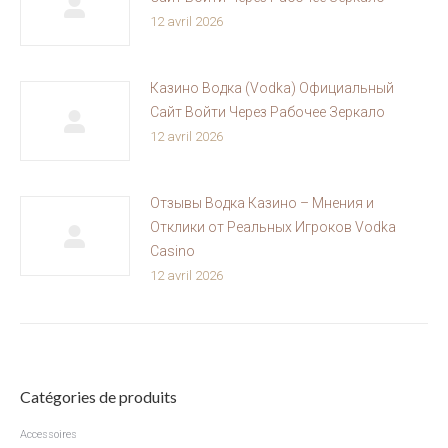
12 avril 2026
Казино Водка (Vodka) Официальный
Сайт Войти Через Рабочее Зеркало
12 avril 2026
Отзывы Водка Казино – Мнения и
Отклики от Реальных Игроков Vodka
Casino
12 avril 2026
Catégories de produits
Accessoires