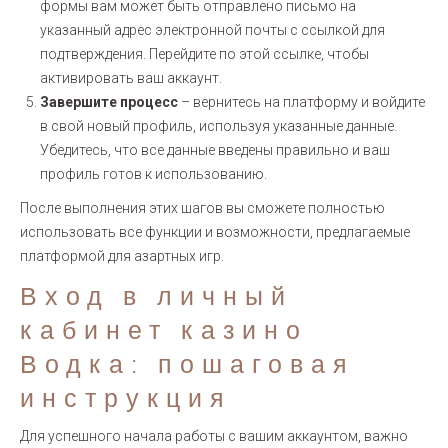
формы вам может быть отправлено письмо на
указанный адрес электронной почты с ссылкой для
подтверждения. Перейдите по этой ссылке, чтобы
активировать ваш аккаунт.
Завершите процесс
– вернитесь на платформу и войдите
в свой новый профиль, используя указанные данные.
Убедитесь, что все данные введены правильно и ваш
профиль готов к использованию.
После выполнения этих шагов вы сможете полностью
использовать все функции и возможности, предлагаемые
платформой для азартных игр.
Вход в личный
кабинет казино
Водка: пошаговая
инструкция
Для успешного начала работы с вашим аккаунтом, важно