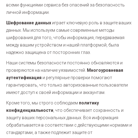
всеми функциями сервиса без опасений за безопасность
личной информации.
Шифрование данных
играет ключевую роль в защите ваших
данных. Мы используем самые современные методы
шифрования для того, чтобы информация, передаваемая
между вашим устройством и нашей платформой, была
надежно защищена от посторонних глаз.
Наши системы безопасности постоянно обновляются и
проверяются на наличие уязвимостей.
Многоуровневая
аутентификация
и регулярные проверки помогают
гарантировать, что только авторизованные пользователи
имеют доступ к своей информации и аккаунтам.
Кроме того, мы строго соблюдаем
политику
конфиденциальности
, что обеспечивает сохранность и
защиту ваших персональных данных. Вся информация
обрабатывается в соответствии с действующими нормами и
стандартами, а также подлежит защите от