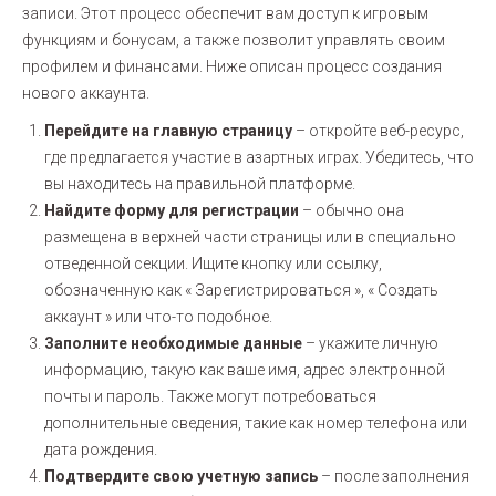
записи. Этот процесс обеспечит вам доступ к игровым
функциям и бонусам, а также позволит управлять своим
профилем и финансами. Ниже описан процесс создания
нового аккаунта.
Перейдите на главную страницу
– откройте веб-ресурс,
где предлагается участие в азартных играх. Убедитесь, что
вы находитесь на правильной платформе.
Найдите форму для регистрации
– обычно она
размещена в верхней части страницы или в специально
отведенной секции. Ищите кнопку или ссылку,
обозначенную как « Зарегистрироваться », « Создать
аккаунт » или что-то подобное.
Заполните необходимые данные
– укажите личную
информацию, такую как ваше имя, адрес электронной
почты и пароль. Также могут потребоваться
дополнительные сведения, такие как номер телефона или
дата рождения.
Подтвердите свою учетную запись
– после заполнения