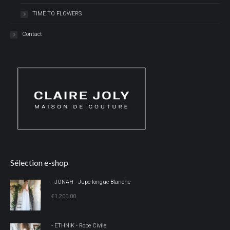
TIME TO FLOWERS
Contact
Sélection e-shop
- JONAH - Jupe longue Blanche
€
1.200,00
- ETHNIK - Robe Civile