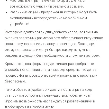
Настольные игры, такие как покер и рулетка, с
возможностью участия в реальном времени.
Различные акции и предложения, которые могут быть
активированы непосредственно на мобильном
устройстве.
Интерфейс адаптирован для удобного использования на
экранах различных размеров, что обеспечивает интуитивно
понятное управление и плавную навигацию. Благодаря
этому пользователи могут быстро находить нужные
разделы и функции без необходимости сложных настроек.
Кроме того, платформа поддерживает разнообразные
способы пополнения счета и вывода средств, что делает
процесс финансовых операций максимально простым и
безопасным.
Таким образом, удобство и доступность игры на ходу
становится основным преимуществом, обеспечивая
игрокам возможность наслаждаться развлечениями в
любое время и в любом месте.