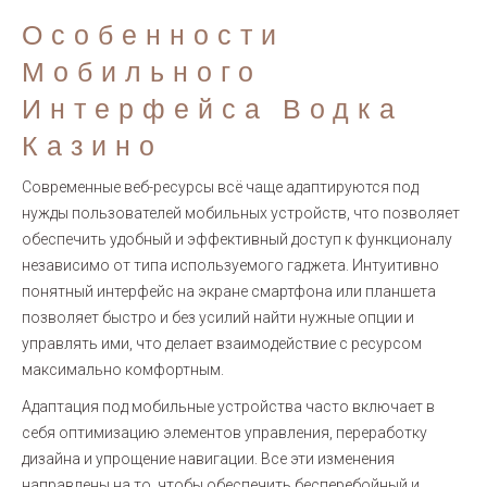
Особенности
Мобильного
Интерфейса Водка
Казино
Современные веб-ресурсы всё чаще адаптируются под
нужды пользователей мобильных устройств, что позволяет
обеспечить удобный и эффективный доступ к функционалу
независимо от типа используемого гаджета. Интуитивно
понятный интерфейс на экране смартфона или планшета
позволяет быстро и без усилий найти нужные опции и
управлять ими, что делает взаимодействие с ресурсом
максимально комфортным.
Адаптация под мобильные устройства часто включает в
себя оптимизацию элементов управления, переработку
дизайна и упрощение навигации. Все эти изменения
направлены на то, чтобы обеспечить бесперебойный и