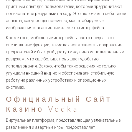
приятный опыт для пользователей, которые предпочитают
пользоваться ресурсами на ходу. Это включает в себя такие
аспекты, как упрощённое меню, масштабируемые
изображения и адаптивные элементы интерфейса.
Кроме того, мобильные интерфейсы часто предлагают
специальные функции, такие как возможность сохранения
предпочтений и быстрый доступ к недавно использованным
разделам , что ещё больше повышает удобство
использования. Важно, чтобы такие решения не только
улучшали внешний вид, но и обеспечивали стабильную
работу на различных устройствах и операционных
системах.
Официальный Сайт
Казино Vodka
Виртуальная платформа, представляющая увлекательные
развлечения и азартные игры, предоставляет