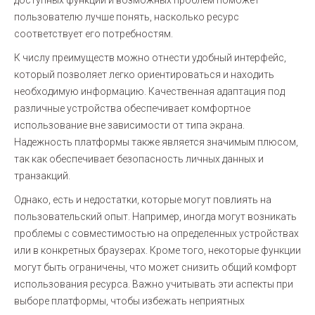
доступных функций и возможных проблем поможет
пользователю лучше понять, насколько ресурс
соответствует его потребностям.
К числу преимуществ можно отнести удобный интерфейс,
который позволяет легко ориентироваться и находить
необходимую информацию. Качественная адаптация под
различные устройства обеспечивает комфортное
использование вне зависимости от типа экрана.
Надежность платформы также является значимым плюсом,
так как обеспечивает безопасность личных данных и
транзакций.
Однако, есть и недостатки, которые могут повлиять на
пользовательский опыт. Например, иногда могут возникать
проблемы с совместимостью на определенных устройствах
или в конкретных браузерах. Кроме того, некоторые функции
могут быть ограничены, что может снизить общий комфорт
использования ресурса. Важно учитывать эти аспекты при
выборе платформы, чтобы избежать неприятных