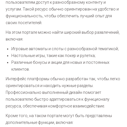
пользователям доступ к разнообразному контенту и
услугам. Такой ресурс обычно ориентирован на удобство и
функциональность, чтобы обеспечить лучший опыт для
своих посетителей.
На этом портале можно найти широкий выбор развлечений,
включая:
Игровые автоматы и слоты с разнообразной тематикой;
Настольные игры, такие как покер и рулетка;
Различные бонусы и акции для новых и постоянных
клиентов.
Интерфейс платформы обычно разработан так, чтобы легко
ориентироваться и находить нужные разделы.
Профессионально выполненный дизайн помогает
пользователю быстро адаптироваться к функционалу
ресурса, обеспечивая комфортное взаимодействие.
Кроме того, на таком портале могут быть представлены
дополнительные функции, включая: