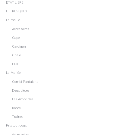
ETAT LIBRE
ETTRUSQUES
La maille
Accessoires
Cape
Cardigan
Châle
Pull
La Mariée
Combi-Pantalons
Deux pièces
Les Amovibles
Robes
Traînes
Prix tout doux
Accessoires