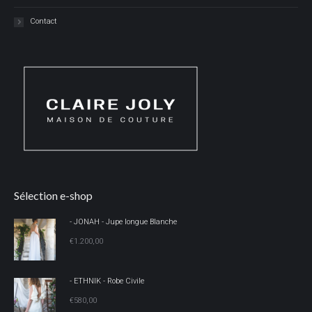
Contact
Sélection e-shop
- JONAH - Jupe longue Blanche
€
1.200,00
- ETHNIK - Robe Civile
€
580,00