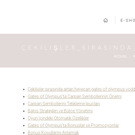
E-SH
ÇEKILIŞLER_SIRASIND
Vous êtes ic
ACCUEIL
Çekilişler sırasında artan heyecan gates of olympus vodds 
Gates of Olympus'ta Çarpan Sembollerinin Önemi
Çarpan Sembollerini Tetikleme İpuçları
Bahis Stratejileri ve Bütçe Yönetimi
Oyun İçindeki Otomatik Özellikler
Gates of Olympus'ta Bonuslar ve Promosyonlar
Bonus Koşullarını Anlamak