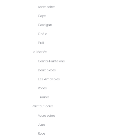
Accessoires
Cape
Cardigan
Châle
Pull
La Mariée
Combi-Pantalons
Deux pièces
Les Amovibles
Robes
Traînes
Prix tout doux
Accessoires
Jupe
Robe