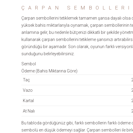
ÇARPAN SEMBOLLERI
Çarpan sembollerini tetiklemek tamamen şansa dayalı olsa da,
yüksek bahis miktarlarıyla oynamak, çarpan sembollerinin tet
anlamına gelir, bu nedenle bütçenizi dikkatli bir şekilde yönet
kullanarak çarpan sembollerini tetikleme şansınızı artırabilir
göründüğü bir aşamadır. Son olarak, oyunun farklı versiyon
sunduğunu belirleyebilirsiniz.
Sembol
Ödeme (Bahis Miktarına Göre)
Taç
Vazo
Kartal
At Nalı
Bu tabloda gördüğünüz gibi, farklı sembollerin farklı ödeme 
sembolü en düşük ödemeyi sağlar. Çarpan sembolleri ile birle