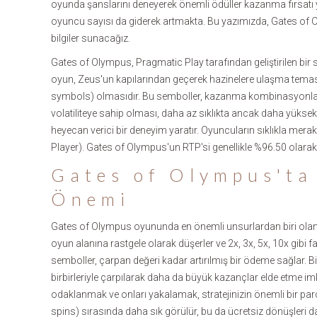
oyunda şanslarını deneyerek önemli ödüller kazanma fırsatı y
oyuncu sayısı da giderek artmakta. Bu yazımızda, Gates of O
bilgiler sunacağız.
Gates of Olympus, Pragmatic Play tarafından geliştirilen bir
oyun, Zeus'un kapılarından geçerek hazinelere ulaşma temasını
symbols) olmasıdır. Bu semboller, kazanma kombinasyonlarını
volatiliteye sahip olması, daha az sıklıkta ancak daha yükse
heyecan verici bir deneyim yaratır. Oyuncuların sıklıkla mera
Player). Gates of Olympus'un RTP'si genellikle %96.50 olarak b
Gates of Olympus'ta
Önemi
Gates of Olympus oyununda en önemli unsurlardan biri olan 
oyun alanına rastgele olarak düşerler ve 2x, 3x, 5x, 10x gibi far
semboller, çarpan değeri kadar artırılmış bir ödeme sağlar. 
birbirleriyle çarpılarak daha da büyük kazançlar elde etme i
odaklanmak ve onları yakalamak, stratejinizin önemli bir parç
spins) sırasında daha sık görülür, bu da ücretsiz dönüşleri da