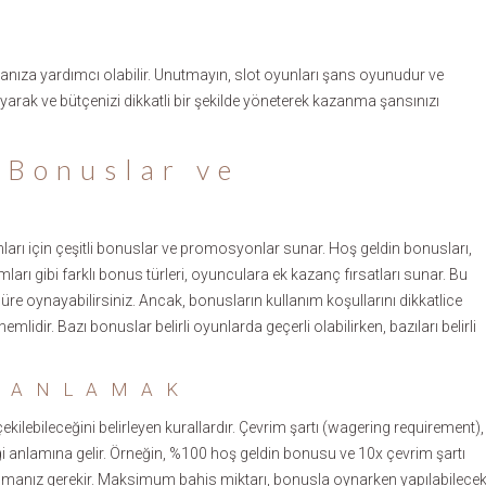
ıza yardımcı olabilir. Unutmayın, slot oyunları şans oyunudur ve
yarak ve bütçenizi dikkatli bir şekilde yöneterek kazanma şansınızı
 Bonuslar ve
arı için çeşitli bonuslar ve promosyonlar sunar. Hoş geldin bonusları,
arı gibi farklı bonus türleri, oyunculara ek kazanç fırsatları sunar. Bu
üre oynayabilirsiniz. Ancak, bonusların kullanım koşullarını dikkatlice
idir. Bazı bonuslar belirli oyunlarda geçerli olabilirken, bazıları belirli
 ANLAMAK
ilebileceğini belirleyen kurallardır. Çevrim şartı (wagering requirement),
iği anlamına gelir. Örneğin, %100 hoş geldin bonusu ve 10x çevrim şartı
pmanız gerekir. Maksimum bahis miktarı, bonusla oynarken yapılabilece