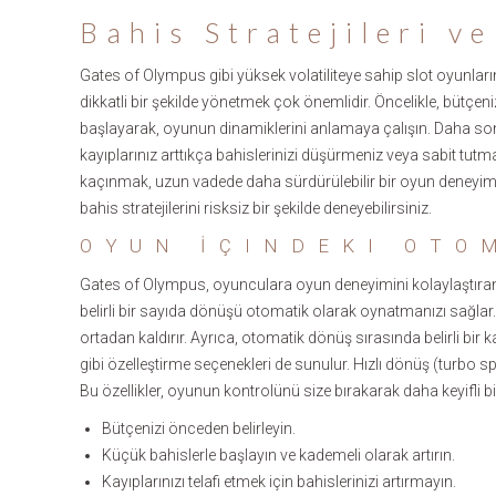
Bahis Stratejileri v
Gates of Olympus gibi yüksek volatiliteye sahip slot oyunları
dikkatli bir şekilde yönetmek çok önemlidir. Öncelikle, bütçe
başlayarak, oyunun dinamiklerini anlamaya çalışın. Daha sonra
kayıplarınız arttıkça bahislerinizi düşürmeniz veya sabit tutman
kaçınmak, uzun vadede daha sürdürülebilir bir oyun deneyimi
bahis stratejilerini risksiz bir şekilde deneyebilirsiniz.
OYUN İÇINDEKI OTO
Gates of Olympus, oyunculara oyun deneyimini kolaylaştıran ç
belirli bir sayıda dönüşü otomatik olarak oynatmanızı sağlar.
ortadan kaldırır. Ayrıca, otomatik dönüş sırasında belirli bi
gibi özelleştirme seçenekleri de sunulur. Hızlı dönüş (turbo spi
Bu özellikler, oyunun kontrolünü size bırakarak daha keyifli b
Bütçenizi önceden belirleyin.
Küçük bahislerle başlayın ve kademeli olarak artırın.
Kayıplarınızı telafi etmek için bahislerinizi artırmayın.