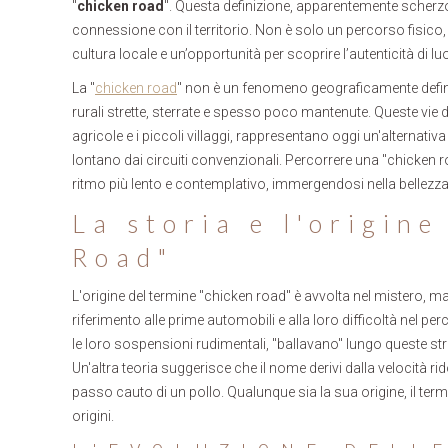
"
chicken road
". Questa definizione, apparentemente scher
connessione con il territorio. Non è solo un percorso fisico
cultura locale e un’opportunità per scoprire l’autenticità di 
La "
chicken road
" non è un fenomeno geograficamente definito
rurali strette, sterrate e spesso poco mantenute. Queste vie
agricole e i piccoli villaggi, rappresentano oggi un'alternati
lontano dai circuiti convenzionali. Percorrere una "chicken 
ritmo più lento e contemplativo, immergendosi nella bellezza
La storia e l'origin
Road"
L'origine del termine "chicken road" è avvolta nel mistero, ma 
riferimento alle prime automobili e alla loro difficoltà nel pe
le loro sospensioni rudimentali, "ballavano" lungo queste stra
Un'altra teoria suggerisce che il nome derivi dalla velocità ri
passo cauto di un pollo. Qualunque sia la sua origine, il term
origini.