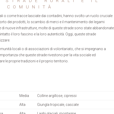
 STRADE RURALI E IL
E COMUNITÀ
mali o come tracce lasciate dai contadini, hanno svolto un ruolo cruciale
orto dei prodotti, lo scambio di merci e il mantenimento dei legami
one di nuove infrastrutture, molte di queste strade sono state abbandonate
tto il loro fascino e la loro autenticità. Oggi, queste strade
izzare.
munità locali o di associazioni di volontariato, che si impegnano a
importanza che queste strade rivestono per la vita sociale ed
 le proprie tradizioni e il proprio territorio.
Media
Colline argillose, cipressi
Alta
Giungla tropicale, cascate
na
Alta
Laghi glaciali, montagne