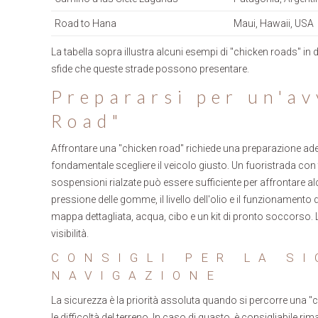
Road to Hana
Maui, Hawaii, USA
La tabella sopra illustra alcuni esempi di "chicken roads" in 
sfide che queste strade possono presentare.
Prepararsi per un'av
Road"
Affrontare una "chicken road" richiede una preparazione adeg
fondamentale scegliere il veicolo giusto. Un fuoristrada con
sospensioni rialzate può essere sufficiente per affrontare alcu
pressione delle gomme, il livello dell'olio e il funzionamento de
mappa dettagliata, acqua, cibo e un kit di pronto soccorso. 
visibilità.
CONSIGLI PER LA SI
NAVIGAZIONE
La sicurezza è la priorità assoluta quando si percorre una "
le difficoltà del terreno. In caso di guasto, è consigliabile r