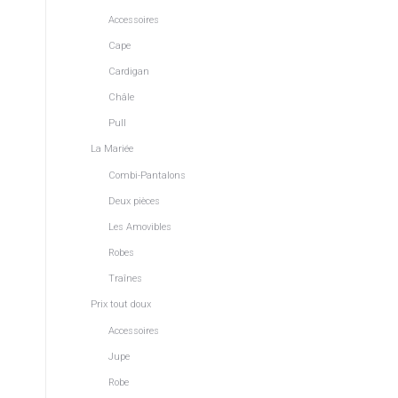
Accessoires
Cape
Cardigan
Châle
Pull
La Mariée
Combi-Pantalons
Deux pièces
Les Amovibles
Robes
Traînes
Prix tout doux
Accessoires
Jupe
Robe