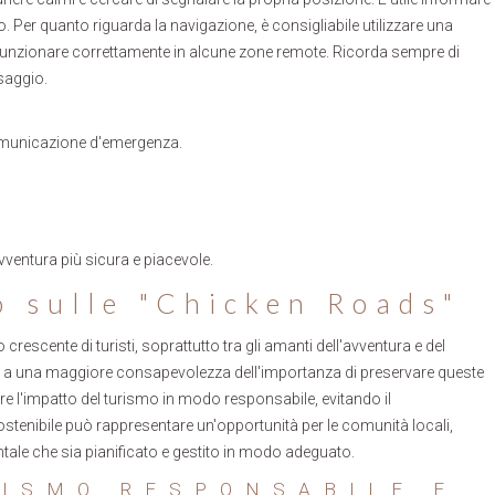
tro. Per quanto riguarda la navigazione, è consigliabile utilizzare una
nzionare correttamente in alcune zone remote. Ricorda sempre di
ssaggio.
 comunicazione d'emergenza.
vventura più sicura e piacevole.
o sulle "Chicken Roads"
crescente di turisti, soprattutto tra gli amanti dell'avventura e del
o a una maggiore consapevolezza dell'importanza di preservare queste
ire l'impatto del turismo in modo responsabile, evitando il
stenibile può rappresentare un'opportunità per le comunità locali,
ale che sia pianificato e gestito in modo adeguato.
ISMO RESPONSABILE E