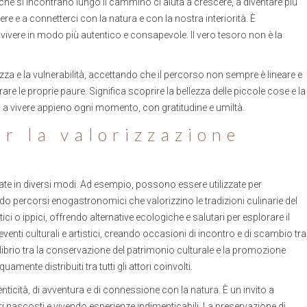
à che si incontrano lungo il cammino ci aiuta a crescere, a diventare più
lettere e a connetterci con la natura e con la nostra interiorità. È
vivere in modo più autentico e consapevole. Il vero tesoro non è la
zza e la vulnerabilità, accettando che il percorso non sempre è lineare e
erare le proprie paure. Significa scoprire la bellezza delle piccole cose e la
o a vivere appieno ogni momento, con gratitudine e umiltà.
r la valorizzazione
ate in diversi modi. Ad esempio, possono essere utilizzate per
ndo percorsi enogastronomici che valorizzino le tradizioni culinarie del
ci o ippici, offrendo alternative ecologiche e salutari per esplorare il
venti culturali e artistici, creando occasioni di incontro e di scambio tra
uilibrio tra la conservazione del patrimonio culturale e la promozione
ente distribuiti tra tutti gli attori coinvolti.
enticità, di avventura e di connessione con la natura. È un invito a
i nascosti e vivendo esperienze indimenticabili. La preservazione di