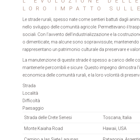
L'EVOLUZIONE DELLE
LORO IMPATTO SULL
Le strade rurali, spesso nate come sentieri battuti dagli ani
nello sviluppo delle comunità agricole. Permettevano il trasp
sociali. Con l'avvento dell'industrializzazione e la costruzi
o dimenticate, ma alcune sono sopravvissute, mantenendo inta
rappresentano un patrimonio culturale da preservare e valor
La manutenzione di queste strade è spesso a carico delle co
mantenerle percorribili e sicure. Questo impegno dimostra l'
economica delle comunità rurali, e la loro volontà di preservare
Strada
Località
Difficoltà
Paesaggio
Strada delle Crete Senesi
Toscana, Italia
Monte Kaiaha Road
Hawaii, USA
Camino a las Siete Lagunas
Patagonia, Argenti