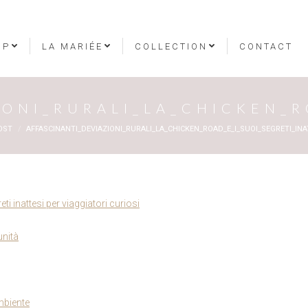
OP
LA MARIÉE
COLLECTION
CONTACT
ONI_RURALI_LA_CHICKEN_R
 :
OST
AFFASCINANTI_DEVIAZIONI_RURALI_LA_CHICKEN_ROAD_E_I_SUOI_SEGRETI_INA
eti inattesi per viaggiatori curiosi
unità
mbiente