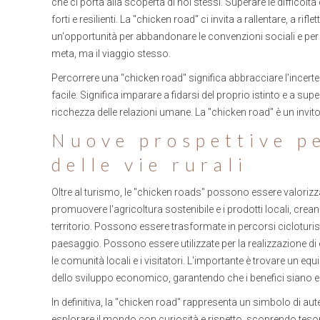
che ci porta alla scoperta di noi stessi. Superare le difficolt
forti e resilienti. La "chicken road" ci invita a rallentare, a rif
un'opportunità per abbandonare le convenzioni sociali e per 
meta, ma il viaggio stesso.
Percorrere una "chicken road" significa abbracciare l'incerte
facile. Significa imparare a fidarsi del proprio istinto e a sup
ricchezza delle relazioni umane. La "chicken road" è un invit
Nuove prospettive pe
delle vie rurali
Oltre al turismo, le "chicken roads" possono essere valorizz
promuovere l'agricoltura sostenibile e i prodotti locali, crea
territorio. Possono essere trasformate in percorsi cicloturisti
paesaggio. Possono essere utilizzate per la realizzazione di e
le comunità locali e i visitatori. L'importante è trovare un eq
dello sviluppo economico, garantendo che i benefici siano equam
In definitiva, la "chicken road" rappresenta un simbolo di aut
esplorare il mondo con curiosità e rispetto, scoprendo tesor