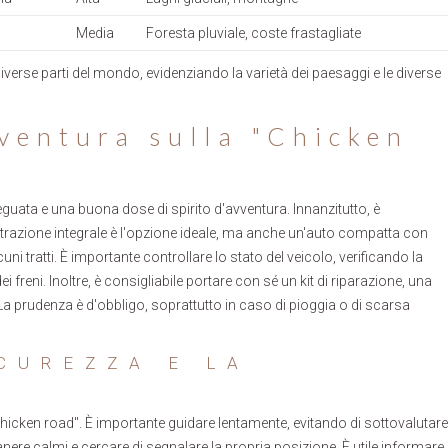
Media
Foresta pluviale, coste frastagliate
diverse parti del mondo, evidenziando la varietà dei paesaggi e le diverse
ventura sulla "Chicken
uata e una buona dose di spirito d'avventura. Innanzitutto, è
 trazione integrale è l'opzione ideale, ma anche un'auto compatta con
ni tratti. È importante controllare lo stato del veicolo, verificando la
i freni. Inoltre, è consigliabile portare con sé un kit di riparazione, una
La prudenza è d'obbligo, soprattutto in caso di pioggia o di scarsa
CUREZZA E LA
chicken road". È importante guidare lentamente, evitando di sottovalutare
imanere calmi e cercare di segnalare la propria posizione. È utile informare