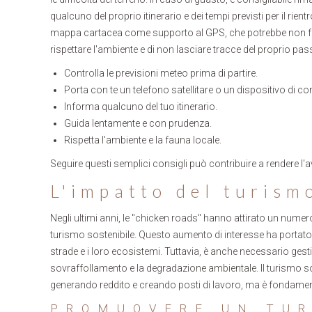
qualcuno del proprio itinerario e dei tempi previsti per il rien
mappa cartacea come supporto al GPS, che potrebbe non fu
rispettare l'ambiente e di non lasciare tracce del proprio pa
Controlla le previsioni meteo prima di partire.
Porta con te un telefono satellitare o un dispositivo di
Informa qualcuno del tuo itinerario.
Guida lentamente e con prudenza.
Rispetta l'ambiente e la fauna locale.
Seguire questi semplici consigli può contribuire a rendere l'a
L'impatto del turism
Negli ultimi anni, le "chicken roads" hanno attirato un numero 
turismo sostenibile. Questo aumento di interesse ha portat
strade e i loro ecosistemi. Tuttavia, è anche necessario gest
sovraffollamento e la degradazione ambientale. Il turismo so
generando reddito e creando posti di lavoro, ma è fondament
PROMUOVERE UN TUR