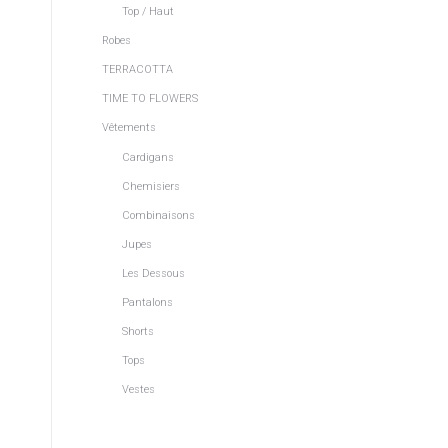
Top / Haut
Robes
TERRACOTTA
TIME TO FLOWERS
Vêtements
Cardigans
Chemisiers
Combinaisons
Jupes
Les Dessous
Pantalons
Shorts
Tops
Vestes