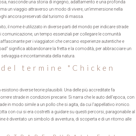
zosa, nasconde una storia di ingegno, adattamento e una profonda
, ma un viaggio attraverso un modo di vivere, un'immersione nella
luoghi ancora preservati dal turismo di massa.
; il nome è utilizzato in diverse parti del mondo per indicare strade
 di comunicazione, un tempo essenziali per collegare le comunità
va affascinante per i viaggiatori che cercano esperienze autentiche e
road" significa abbandonare la fretta e la comodità, per abbracciare un
 selvaggia e incontaminata della natura.
e del termine "Chicken
esistono diverse teorie plausibili. Una delle più accreditate fa
rcorrere strade in condizioni precarie. Si narra che le auto dell'epoca, con
de in modo simile a un pollo che si agita, da cui l'appellativo ironico.
dotta con cui si era costretti a guidare su questi percorsi, paragonabile al
ine è diventato un simbolo di avventura, di scoperta e di un ritorno alle