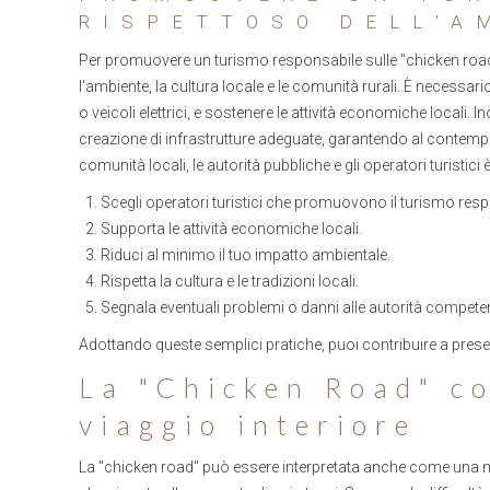
RISPETTOSO DELL'A
Per promuovere un turismo responsabile sulle "chicken roads",
l'ambiente, la cultura locale e le comunità rurali. È necessario
o veicoli elettrici, e sostenere le attività economiche locali. 
creazione di infrastrutture adeguate, garantendo al contempo 
comunità locali, le autorità pubbliche e gli operatori turistic
Scegli operatori turistici che promuovono il turismo resp
Supporta le attività economiche locali.
Riduci al minimo il tuo impatto ambientale.
Rispetta la cultura e le tradizioni locali.
Segnala eventuali problemi o danni alle autorità competen
Adottando queste semplici pratiche, puoi contribuire a preser
La "Chicken Road" c
viaggio interiore
La "chicken road" può essere interpretata anche come una me