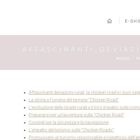
E-SH
AFFASCINANTI_DEVIAZI
Vous êtes ici
ACCUEIL
P
Affascinanti deviazioni rurali, la chicken road e i suoi segr
La storia e l'origine del termine "Chicken Road"
L'evoluzione delle strade rurali e il loro impatto sulle com
Prepararsi per un'avventura sulla "Chicken Road"
Consigli per la sicurezza e la navigazione
L'impatto del turismo sulle "Chicken Roads"
Promuovere un turismo responsabile e rispettoso dell'a