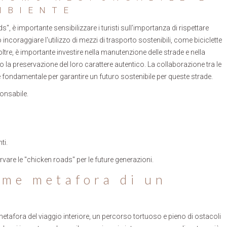
MBIENTE
 è importante sensibilizzare i turisti sull'importanza di rispettare
 incoraggiare l'utilizzo di mezzi di trasporto sostenibili, come biciclette
Inoltre, è importante investire nella manutenzione delle strade e nella
la preservazione del loro carattere autentico. La collaborazione tra le
i è fondamentale per garantire un futuro sostenibile per queste strade.
onsabile.
ti.
vare le "chicken roads" per le future generazioni.
ome metafora di un
tafora del viaggio interiore, un percorso tortuoso e pieno di ostacoli